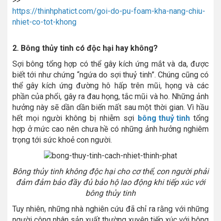
>>
https://thinhphatict.com/goi-do-pu-foam-kha-nang-chiu-
nhiet-co-tot-khong
2. Bông thủy tinh có độc hại hay không?
Sợi bông tổng hợp có thể gây kích ứng mắt và da, được
biết tới như chứng “ngứa do sợi thuỷ tinh”. Chúng cũng có
thể gây kích ứng đường hô hấp trên mũi, họng và các
phần của phổi, gây ra đau họng, tắc mũi và ho. Những ảnh
hưởng này sẽ dần dần biến mất sau một thời gian. Vì hầu
hết mọi người không bị nhiễm sợi
bông thuỷ tinh
tổng
hợp ở mức cao nên chưa hề có những ảnh hưởng nghiêm
trọng tới sức khoẻ con người.
Bông thủy tinh không độc hại cho cơ thể, con người phải
đảm đảm bảo đầy đủ bảo hộ lao động khi tiếp xúc với
bông thủy tinh
Tuy nhiên, những nhà nghiên cứu đã chỉ ra rằng với những
người công nhân sản xuất thường xuyên tiếp xúc với bông