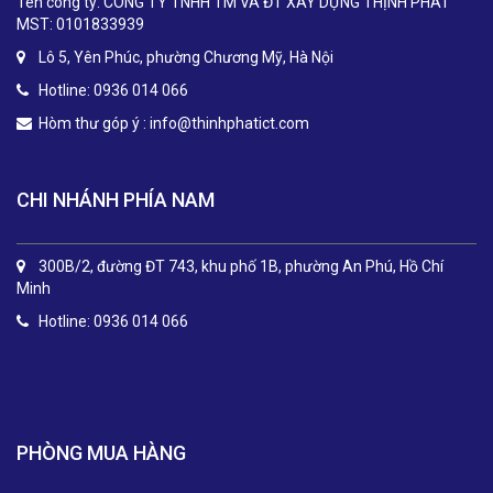
Tên công ty: CÔNG TY TNHH TM VÀ ĐT XÂY DỰNG THỊNH PHÁT
MST: 0101833939
Lô 5, Yên Phúc, phường Chương Mỹ, Hà Nội
Hotline: 0936 014 066
Hòm thư góp ý :
info@thinhphatict.com
CHI NHÁNH PHÍA NAM
300B/2, đường ĐT 743, khu phố 1B, phường An Phú, Hồ Chí
Minh
Hotline: 0936 014 066
.
PHÒNG MUA HÀNG