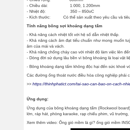
- Chiều dài: 1.000, 1.200mm
- Nhiệt độ: 350 – 850oC
- Kích thước: Có thể sản xuất theo yêu cầu và tiêu
Tính năng bông sợi khoáng dạng tấm
- Khả năng cách nhiệt tốt với hệ số dẫn nhiệt thấp.
- Khả năng cách âm đạt tiểu chuẩn như mong muốn tuỳ 
âm của mái và vách.
- Khả năng chống cháy cao với nhiệt độ làm việc lên đ
- Dòng đời sử dụng lâu bền vì bông khoáng là loại vật l
- Bông khoáng dạng tấm không độc hại đến sức khoẻ vớ
Các đường ống thoát nước điều hòa công nghiệp phải các
>>
https://thinhphatict.com/tai-sao-can-bao-on-cach-n
Ứng dụng:
Ứng dụng của bông khoáng dạng tấm (Rockwool board): 
lớn, ráp hát, phòng karaoke, rạp chiếu phim, vũ trường, ba
Xem thêm video: Ống gió mềm là gì? ống gió mềm INS