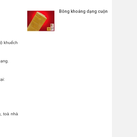
Bông khoáng dạng cuộn
độ khuếch
dạng.
ại:
, toà nhà