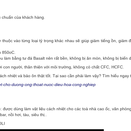
 chuẩn của khách hàng.
thuộc vào từng loại tỷ trọng khác nhau sẽ giúp giảm tiếng ồn, giảm 
ến 850oC.
iệu làm bằng tư đá Basalt nên rất bền, không bị ăn mòn, không bị biến 
i con người, thân thiện với môi trường, không có chất CFC, HCFC.
h nhiệt và bảo ôn thật tốt. Tại sao cần phải làm vậy? Tìm hiểu ngay t
hiet-cho-duong-ong-thoat-nuoc-dieu-hoa-cong-nghiep
được dùng làm vật liệu cách nhiệt cho các toà nhà cao ốc, văn phòng
r, nồi hơi, tàu, siêu thị..
OLI