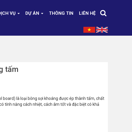
DỊCH VỤ
DỰ ÁN
THÔNG TIN
LIÊN HỆ
g tấm
board) là loại bông sợi khoáng được ép thành tấm, chất
có tính năng cách nhiệt, cách âm tốt và đặc biệt có khả