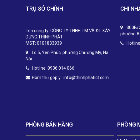
TRỤ SỞ CHÍNH
CHI NH
300B/2
Tên công ty: CÔNG TY TNHH TM VÀ ĐT XÂY
phường An
DỰNG THỊNH PHÁT
MST: 0101833939
Hotlin
Lô 5, Yên Phúc, phường Chương Mỹ, Hà
Nội
Hotline: 0936 014 066
.
Hòm thư góp ý :
info@thinhphatict.com
PHÒNG BÁN HÀNG
PHÒNG 