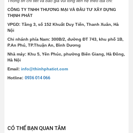
Thông tin chi tiết và báo giá vui lòng liên hệ theo địa chỉ:
CÔNG TY TNHH THƯƠNG MẠI VÀ ĐẦU TƯ XÂY DỰNG
THỊNH PHÁT
VPGD: Tầng 3, số 152 Khuất Duy Tiến, Thanh Xuân, Hà
Nội
Chi nhánh phía Nam: 300B/2, đường ĐT 743, khu phố 1B,
P.An Phú, TP.Thuận An, Bình Dương
Nhà máy: Khu 5, Yên Phúc, phường Biên Giang, Hà Đông,
Hà Nội
Email:
info@thinhphatict.com
Hotline:
0936 014 066
CÓ THỂ BẠN QUAN TÂM