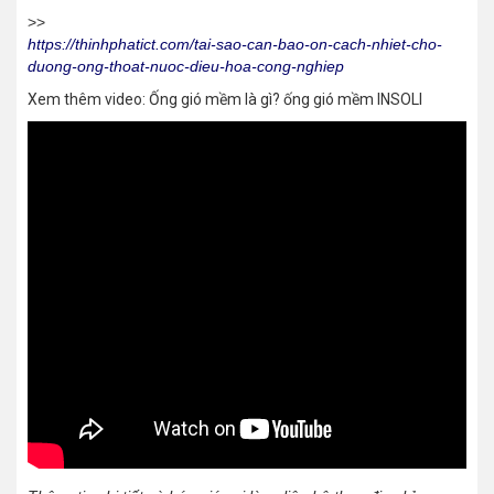
>>
https://thinhphatict.com/tai-sao-can-bao-on-cach-nhiet-cho-
duong-ong-thoat-nuoc-dieu-hoa-cong-nghiep
Xem thêm video: Ống gió mềm là gì? ống gió mềm INSOLI