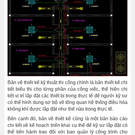
Bản vẽ thiết kế kỹ thuật thi công chính là bản thiết kế chi
tiết biểu thị cho từng phần của công việc, thể hiện chi
tiết vị trí lắp đặt các thiết bị trong thực tế để người kỹ sư
có thể hình dung sơ bộ về tổng quan hệ thống điều hòa
không khí được lắp đặt như thế nào trong thực tế.
Bên cạnh đó, bản vẽ thiết kế cũng là một bản báo cáo
chi tiết về kế hoạch triển khai cụ thể để kỹ sư lắp đặt có
thể tiến hành trao đổi với ban quản lý công trình cho