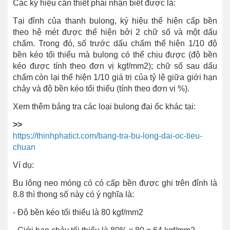
Các ký hiệu cần thiết phải nhận biết được là:
Tại đỉnh của thanh bulong, ký hiệu thể hiện cấp bền
theo hệ mét được thể hiện bởi 2 chữ số và một dấu
chấm. Trong đó, số trước dấu chấm thể hiện 1/10 độ
bền kéo tối thiểu mà bulong có thể chịu được (độ bền
kéo được tính theo đơn vị kgf/mm2); chữ số sau dấu
chấm còn lại thể hiện 1/10 giá trị của tỷ lệ giữa giới hạn
chảy và độ bền kéo tối thiểu (tính theo đơn vị %).
Xem thêm bảng tra các loại bulong đai ốc khác tại:
>>
https://thinhphatict.com/bang-tra-bu-long-dai-oc-tieu-
chuan
Ví dụ:
Bu lông neo móng có có cấp bền được ghi trên đỉnh là
8.8 thì thong số này có ý nghĩa là:
- Độ bền kéo tối thiểu là 80 kgf/mm2