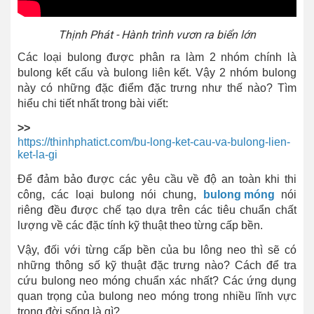
Thịnh Phát - Hành trình vươn ra biển lớn
Các loại bulong được phân ra làm 2 nhóm chính là
bulong kết cấu và bulong liên kết. Vậy 2 nhóm bulong
này có những đặc điểm đặc trưng như thế nào? Tìm
hiểu chi tiết nhất trong bài viết:
>>
https://thinhphatict.com/bu-long-ket-cau-va-bulong-lien-
ket-la-gi
Để đảm bảo được các yêu cầu về độ an toàn khi thi
công, các loại bulong nói chung,
bulong móng
nói
riêng đều được chế tạo dựa trên các tiêu chuẩn chất
lượng về các đặc tính kỹ thuật theo từng cấp bền.
Vậy, đối với từng cấp bền của bu lông neo thì sẽ có
những thông số kỹ thuật đặc trưng nào? Cách để tra
cứu bulong neo móng chuẩn xác nhất? Các ứng dụng
quan trọng của bulong neo móng trong nhiều lĩnh vực
trong đời sống là gì?