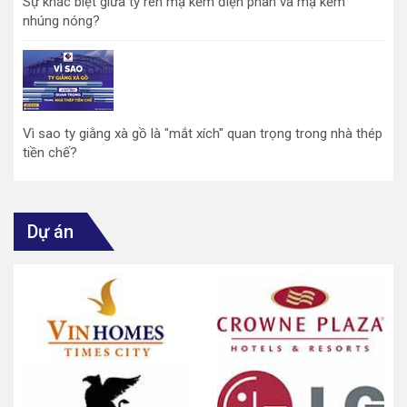
Sự khác biệt giữa ty ren mạ kẽm điện phân và mạ kẽm
nhúng nóng?
Vì sao ty giằng xà gồ là "mắt xích" quan trọng trong nhà thép
tiền chế?
Dự án