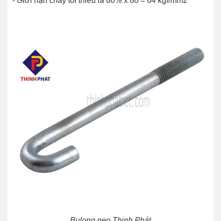
- Giới hạn chảy tối thiểu là 80% x 80 = 64 kgf/mm2
Bulong neo Thịnh Phát