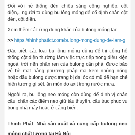
Đối với hệ thống đèn chiếu sáng công nghiệp, cột
điện,.. người ta dùng bu lông móng để cố định chân cột
đèn, cột điện.
Xem thêm các ứng dụng khác của bulong móng tại:
>>
https://thinhphatict.com/bulong-mong-dung-de-lam-gi
Đặc biệt, các loại bu lông móng dùng để thi công hệ
thống cột điện thường làm việc trực tiếp trong điều kiện
ngoài trời nên phần ren của bulong cần phải được bảo
vệ bề mặt bằng phương pháp mạ kẽm nhúng nóng
hoặc đầu bulong được trang bị đai ốc có mũ để hạn chế
hiện tượng gỉ sét, ăn mòn do axit trong nước mưa.
Ngoài ra, bu lông neo móng còn dùng để định vị chân
cẩu, chân các điểm neo giữ tàu thuyền, cầu trục phục vụ
trong nhà máy hoặc ở cảng biển.
Thịnh Phát: Nhà sản xuất và cung cấp bulong neo
móng chất lượng tại Hà Nội