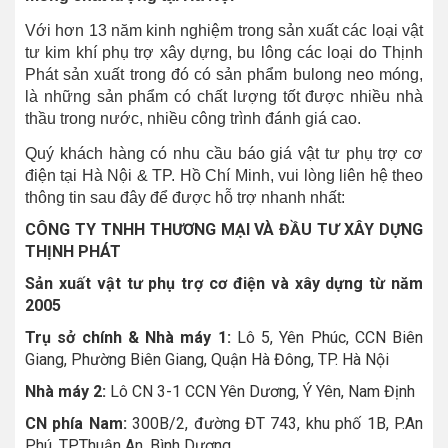
Với hơn 13 năm kinh nghiệm trong sản xuất các loại vật
tư kim khí phụ trợ xây dựng, bu lông các loại do Thịnh
Phát sản xuất trong đó có sản phẩm bulong neo móng,
là những sản phẩm có chất lượng tốt được nhiều nhà
thầu trong nước, nhiều công trình đánh giá cao.
Quý khách hàng có nhu cầu báo giá vật tư phụ trợ cơ
điện tại Hà Nội & TP. Hồ Chí Minh, vui lòng liên hệ theo
thông tin sau đây để được hỗ trợ nhanh nhất:
CÔNG TY TNHH THƯƠNG MẠI VÀ ĐẦU TƯ XÂY DỰNG
THỊNH PHÁT
Sản xuất vật tư phụ trợ cơ điện và xây dựng từ năm
2005
Trụ sở chính & Nhà máy 1:
Lô 5, Yên Phúc, CCN Biên
Giang, Phường Biên Giang, Quận Hà Đông, TP. Hà Nội
Nhà máy 2:
Lô CN 3-1 CCN Yên Dương, Ý Yên, Nam Định
CN phía Nam:
300B/2, đường ĐT 743, khu phố 1B, P.An
Phú, TP.Thuận An, Bình Dương