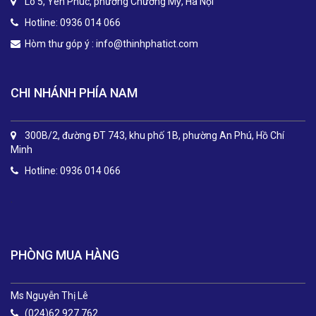
Lô 5, Yên Phúc, phường Chương Mỹ, Hà Nội
Hotline: 0936 014 066
Hòm thư góp ý :
info@thinhphatict.com
CHI NHÁNH PHÍA NAM
300B/2, đường ĐT 743, khu phố 1B, phường An Phú, Hồ Chí
Minh
Hotline: 0936 014 066
.
PHÒNG MUA HÀNG
Ms Nguyễn Thị Lê
(024)62 927 762