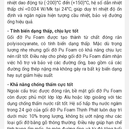
nhiệt dao động từ (-200)°C đến (+150)°C, hệ số dẫn nhiệt
thấp chỉ <0.034 W/Mk tại 24°C, giúp duy trì nhiệt độ ổn
định và ngăn ngừa hiện tượng cầu nhiệt, bảo vệ đường
ống hiệu quả.
- Tính biến dạng thấp, chịu lực tốt
Gối đỡ Pu Foam được tạo thành từ chất đóng rắn
polyisocyanate, có tính biến dạng thấp. Mặc dù trọng
lượng nhẹ nhưng gối đỡ Pu Foam có khả năng chịu lực
nén rất tốt. Điều này cho phép gối đỡ Pu Foam đảm nhận
việc hỗ trợ và bảo vệ các đường ống, bao gồm cả các
đường ống thép nặng mà không gây ra bất kỳ biến dạng
hay sụt giảm hiệu suất.
- Khả năng chống thấm cực tốt
Ngoài cấu trúc được đóng rắn, bề mặt gối đỡ Pu Foam
còn được phủ một lớp lớp Alu hoặc lớp gioăng với tác
dụng chống thấm nước rất tốt. Hệ số hấp thụ nước ngâm
trong 24 giờ của gối đỡ Pu Foam Thịnh Phát luôn duy trì
dưới mức 10% trọng lượng, không bị ướt nặng như các
loại gối đỡ bằng gỗ thông thường. Điều này giúp hạn chế
tình trạng ẩm mốc, ăn mòn đường ống, và từ đó tăng tuổi