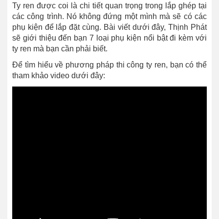
Ty ren được coi là chi tiết quan trọng trong lắp ghép tại
các công trình. Nó không đứng một mình mà sẽ có các
phụ kiện để lắp đặt cùng. Bài viết dưới đây, Thịnh Phát
sẽ giới thiệu đến bạn 7 loại phụ kiện nổi bật đi kèm với
ty ren mà bạn cần phải biết.
Để tìm hiểu về phương pháp thi công ty ren, bạn có thể
tham khảo video dưới đây: