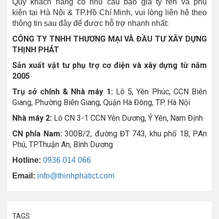
Quý khách hàng có nhu cầu báo giá ty ren và phụ
kiện tại Hà Nội & TP.Hồ Chí Minh, vui lòng liên hệ theo
thông tin sau đây để được hỗ trợ nhanh nhất:
CÔNG TY TNHH THƯƠNG MẠI VÀ ĐẦU TƯ XÂY DỰNG
THỊNH PHÁT
Sản xuất vật tư phụ trợ cơ điện và xây dựng từ năm
2005
Trụ sở chính & Nhà máy 1:
Lô 5, Yên Phúc, CCN Biên
Giang, Phường Biên Giang, Quận Hà Đông, TP. Hà Nội
Nhà máy 2:
Lô CN 3-1 CCN Yên Dương, Ý Yên, Nam Định
CN phía Nam:
300B/2, đường ĐT 743, khu phố 1B, P.An
Phú, TP.Thuận An, Bình Dương
Hotline:
0936 014 066
Email:
info@thinhphatict.com
TAGS: