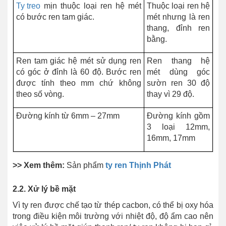
Ty treo
mịn thuộc loại ren hệ mét
Thuộc loại ren hệ
có bước ren tam giác.
mét nhưng là ren
thang, đỉnh ren
bằng.
Ren tam giác hệ mét sử dụng ren
Ren thang hệ
có góc ở đỉnh là 60 độ. Bước ren
mét dùng góc
được tính theo mm chứ không
sườn ren 30 độ
theo số vòng.
thay vì 29 độ.
Đường kính từ 6mm – 27mm
Đường kính gồm
3 loại 12mm,
16mm, 17mm
>> Xem thêm:
Sản phẩm
ty ren Thịnh Phát
2.2. Xử lý bề mặt
Vì ty ren được chế tạo từ thép cacbon, có thể bị oxy hóa
trong điều kiện môi trường với nhiệt độ, độ ẩm cao nên