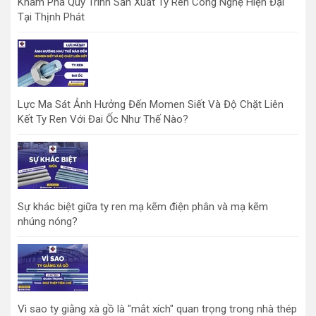
Khám Phá Quy Trình Sản Xuất Ty Ren Công Nghệ Hiện Đại
Tại Thịnh Phát
Lực Ma Sát Ảnh Hưởng Đến Momen Siết Và Độ Chặt Liên
Kết Ty Ren Với Đai Ốc Như Thế Nào?
Sự khác biệt giữa ty ren mạ kẽm điện phân và mạ kẽm
nhúng nóng?
Vì sao ty giằng xà gồ là "mắt xích" quan trọng trong nhà thép