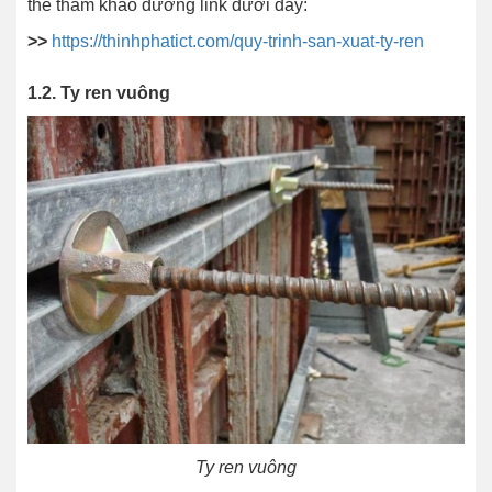
thể tham khảo đường link dưới đây:
>>
https://thinhphatict.com/quy-trinh-san-xuat-ty-ren
1.2. Ty ren vuông
Ty ren vuông