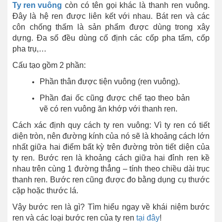
Ty ren vuông
còn có tên gọi khác là thanh ren vuông.
Đây là hệ ren được liên kết với nhau. Bát ren và các
côn chống thấm là sản phẩm được dùng trong xây
dựng. Đa số đều dùng cố định các cốp pha tấm, cốp
pha trụ,…
Cấu tạo gồm 2 phần:
Phần thân được tiện vuông (ren vuông).
Phần đai ốc cũng được chế tạo theo bản
vẽ có ren vuông ăn khớp với thanh ren.
Cách xác định quy cách ty ren vuông: Vì ty ren có tiết
diện tròn, nên đường kính của nó sẽ là khoảng cách lớn
nhất giữa hai điểm bất kỳ trên đường tròn tiết diện của
ty ren. Bước ren là khoảng cách giữa hai đỉnh ren kề
nhau trên cùng 1 đường thẳng – tính theo chiều dài trục
thanh ren. Bước ren cũng được đo bằng dụng cụ thước
cặp hoặc thước lá.
Vậy bước ren là gì? Tìm hiểu ngay về khái niệm bước
ren và các loại bước ren của ty ren
tại đây
!