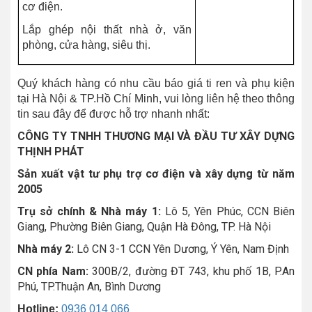
cơ điện.
Lắp ghép nội thất nhà ở, văn
phòng, cửa hàng, siêu thị.
Quý khách hàng có nhu cầu báo giá ti ren và phụ kiện
tại Hà Nội & TP.Hồ Chí Minh, vui lòng liên hệ theo thông
tin sau đây để được hỗ trợ nhanh nhất:
CÔNG TY TNHH THƯƠNG MẠI VÀ ĐẦU TƯ XÂY DỰNG
THỊNH PHÁT
Sản xuất vật tư phụ trợ cơ điện và xây dựng từ năm
2005
Trụ sở chính & Nhà máy 1:
Lô 5, Yên Phúc, CCN Biên
Giang, Phường Biên Giang, Quận Hà Đông, TP. Hà Nội
Nhà máy 2:
Lô CN 3-1 CCN Yên Dương, Ý Yên, Nam Định
CN phía Nam:
300B/2, đường ĐT 743, khu phố 1B, P.An
Phú, TP.Thuận An, Bình Dương
Hotline:
0936 014 066