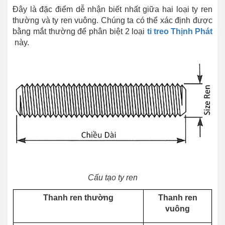
Đây là đặc điểm dễ nhận biết nhất giữa hai loại ty ren
thường và ty ren vuông. Chúng ta có thể xác định được
bằng mắt thường để phân biệt 2 loại
ti treo Thịnh Phát
này.
Cấu tạo ty ren
Thanh ren thường
Thanh ren
vuông