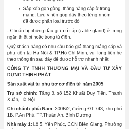
Sắp xếp gọn gàng, thẳng hàng cáp ở trong
máng. Lưu ý nên gộp dây theo từng nhóm
đã được phân loại trước đó.
- Chuẩn bị những đầu giữ cổ cáp (cable gland) ở trong
ngăn thiết bị hoặc trong tủ điện.
Quý khách hàng có nhu cầu báo giá thang máng cáp và
phụ kiện tại Hà Nội & TP.Hồ Chí Minh, vui lòng liên hệ
theo thông tin sau đây để được hỗ trợ nhanh nhất:
CÔNG TY TNHH THƯƠNG MẠI VÀ ĐẦU TƯ XÂY
DỰNG THỊNH PHÁT
Sản xuất vật tư phụ trợ cơ điện từ năm 2005
Trụ sở chính:
Tầng 3, số 152 Khuất Duy Tiến, Thanh
Xuân, Hà Nội
Chi nhánh phía Nam:
300B/2, đường ĐT 743, khu phố
1B, P.An Phú, TP.Thuận An, Bình Dương
Nhà máy 1:
Lô 5, Yên Phúc, CCN Biên Giang, Phường