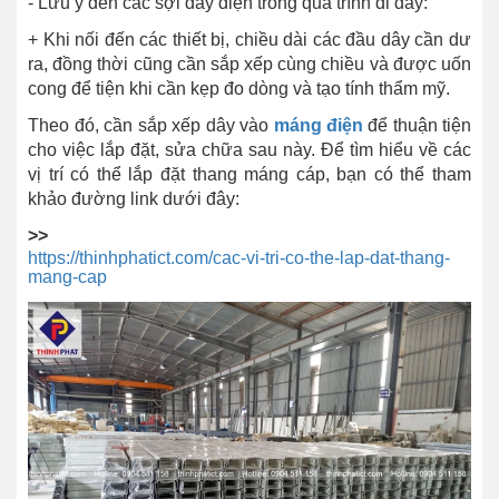
- Lưu ý đến các sợi dây điện trong quá trình đi dây:
+ Khi nối đến các thiết bị, chiều dài các đầu dây cần dư
ra, đồng thời cũng cần sắp xếp cùng chiều và được uốn
cong để tiện khi cần kẹp đo dòng và tạo tính thẩm mỹ.
Theo đó, cần sắp xếp dây vào
máng điện
để thuận tiện
cho việc lắp đặt, sửa chữa sau này. Để tìm hiểu về các
vị trí có thể lắp đặt thang máng cáp, bạn có thể tham
khảo đường link dưới đây:
>>
https://thinhphatict.com/cac-vi-tri-co-the-lap-dat-thang-
mang-cap