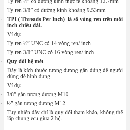
Ty ren ½” có đường kính thực tế khoảng 12.7mm
Ty ren 3/8” có đường kính khoảng 9.53mm
·
TPI ( Threads Per Inch)
là số vòng ren trên mỗi
inch chiều dài.
Ví dụ:
Ty ren ½” UNC có 14 vòng ren/ inch
Ty ren 3/8” UNC có 16 vòng ren/ inch
·
Quy đổi hệ mét
Đây là kích thước tương đương gần đúng để người
dùng dễ hình dung
Ví dụ:
·
3/8” gần tương đương M10
·
½” gần tương đương M12
Tuy nhiên đây chỉ là quy đổi tham khảo, không thể
lắp chung ecu giữa 2 hệ.