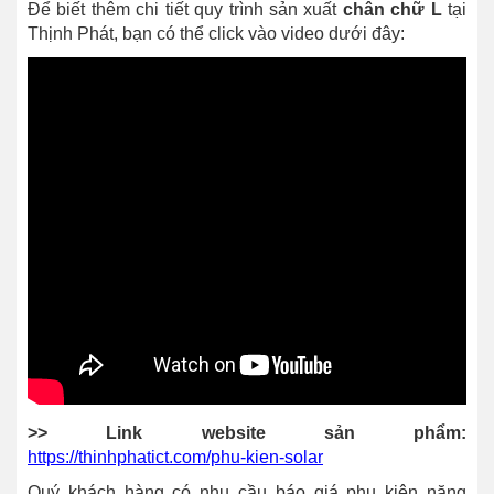
Để biết thêm chi tiết quy trình sản xuất
chân chữ L
tại
Thịnh Phát, bạn có thể click vào video dưới đây:
>> Link website sản phẩm:
https://thinhphatict.com/phu-kien-solar
Quý khách hàng có nhu cầu báo giá phụ kiện năng