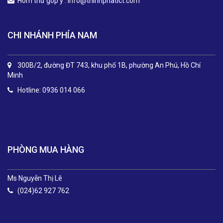
Hòm thư góp ý :
info@thinhphatict.com
CHI NHÁNH PHÍA NAM
300B/2, đường ĐT 743, khu phố 1B, phường An Phú, Hồ Chí
Minh
Hotline: 0936 014 066
.
PHÒNG MUA HÀNG
Ms Nguyễn Thị Lê
(024)62 927 762