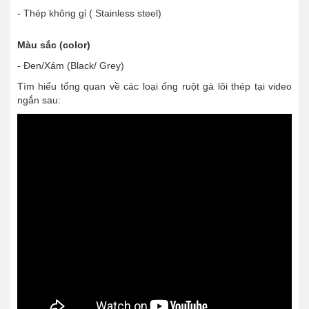
- Thép không gỉ ( Stainless steel)
Màu sắc (color)
- Đen/Xám (Black/ Grey)
Tìm hiểu tổng quan về các loại ống ruột gà lõi thép tại video
ngắn sau: