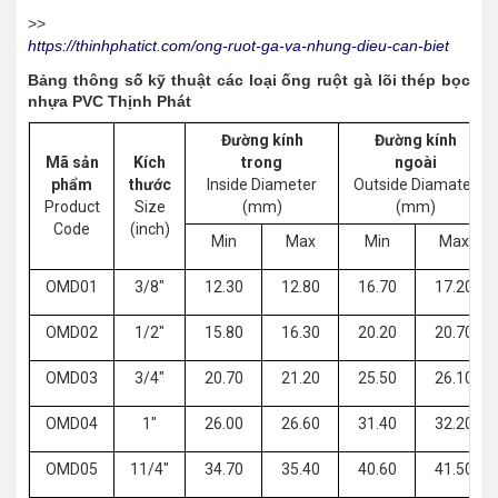
>>
https://thinhphatict.com/ong-ruot-ga-va-nhung-dieu-can-biet
Bảng thông số kỹ thuật các loại ống ruột gà lõi thép bọc
nhựa PVC Thịnh Phát
Đường kính
Đường kính
Mã sản
Kích
trong
ngoài
phẩm
thước
Inside Diameter
Outside Diamater
Product
Size
(mm)
(mm)
Code
(inch)
Min
Max
Min
Max
OMD01
3/8"
12.30
12.80
16.70
17.20
OMD02
1/2"
15.80
16.30
20.20
20.70
OMD03
3/4"
20.70
21.20
25.50
26.10
OMD04
1"
26.00
26.60
31.40
32.20
OMD05
11/4"
34.70
35.40
40.60
41.50