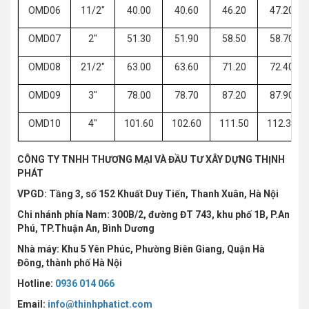
OMD06
11/2"
40.00
40.60
46.20
47.20
OMD07
2"
51.30
51.90
58.50
58.70
OMD08
21/2"
63.00
63.60
71.20
72.40
OMD09
3"
78.00
78.70
87.20
87.90
OMD10
4"
101.60
102.60
111.50
112.30
CÔNG TY TNHH THƯƠNG MẠI VÀ ĐẦU TƯ XÂY DỰNG THỊNH
PHÁT
VPGD: Tầng 3, số 152 Khuất Duy Tiến, Thanh Xuân, Hà Nội
Chi nhánh phía Nam: 300B/2, đường ĐT 743, khu phố 1B, P.An
Phú, TP.Thuận An, Bình Dương
Nhà máy: Khu 5 Yên Phúc, Phường Biên Giang, Quận Hà
Đông, thành phố Hà Nội
Hotline:
0936 014 066
Email:
info@thinhphatict.com