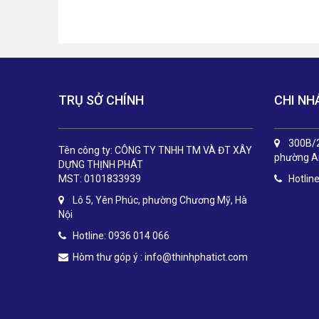
TRỤ SỞ CHÍNH
CHI NH
300B/2
Tên công ty: CÔNG TY TNHH TM VÀ ĐT XÂY
phường An
DỰNG THỊNH PHÁT
MST: 0101833939
Hotlin
Lô 5, Yên Phúc, phường Chương Mỹ, Hà
Nội
Hotline: 0936 014 066
.
Hòm thư góp ý :
info@thinhphatict.com