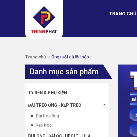
TRANG CHỦ
Trang chủ
Ống ruột gà lõi thép
Danh mục sản phẩm
TY REN & PHỤ KIỆN
ĐAI TREO ỐNG - KẸP TREO
Đai treo ống
Kẹp treo
BULONG- ĐAI ỐC- UBOLT - ULA