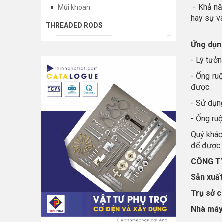
- Khả nă
Mũi khoan
hay sự v
THREADED RODS
Ứng dụn
- Lý tưởn
- Ống ru
được.
- Sử dụng
- Ống ruộ
Quý khách
để được 
CÔNG T
Sản xuất
Trụ sở c
Nhà máy