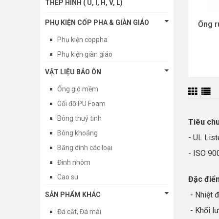
THÉP HÌNH ( U, I, H, V, L)
PHỤ KIỆN CỐP PHA & GIÀN GIÁO
Ống r
Phụ kiện coppha
Phụ kiện giàn giáo
VẬT LIỆU BẢO ÔN
Ống gió mềm
Gối đỡ PU Foam
Bông thuỷ tinh
Tiêu chu
Bông khoáng
- UL Lis
Băng dính các loại
- ISO 90
Đinh nhôm
Cao su
Đặc điể
- Nhiệt 
SẢN PHẨM KHÁC
- Khối lư
Đá cắt, Đá mài