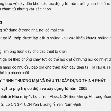
ng bảo vệ dây dẫn khỏi các tác động từ môi trường như hơi ẩm, đ
a chạm từ những vật sắc nhọn.
g
g sử dụng ở trong nhà, nơi có mái che.
ột gà lõi thép được lắp đặt ở những khu vực khấp khuỷu, những
 làm ống luồn dây cho các thiết bị điện.
t gà lõi thép chống cháy tốt, có thể lắp đặt ở những nơi có nhiệt 
 hàng có nhu cầu báo giá ống thép luồn dây điện tại Hà Nội & TP.
hỗ trợ nhanh nhất:
Y TNHH THƯƠNG MẠI VÀ ĐẦU TƯ XÂY DỰNG THỊNH PHÁT
 vật tư phụ trợ cơ điện và xây dựng từ năm 2005
hính & Nhà máy 1:
Lô 5, Yên Phúc, CCN Biên Giang, Phường Biên
 2:
Lô CN 3-1 CCN Yên Dương, Ý Yên, Nam Định