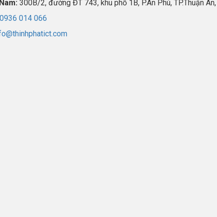
 Nam:
300B/2, đường ĐT 743, khu phố 1B, P.An Phú, TP.Thuận An
0936 014 066
fo@thinhphatict.com