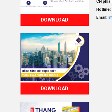
CN phía
Hotline:
Email:
in
DOWNLOAD
DOWNLOAD