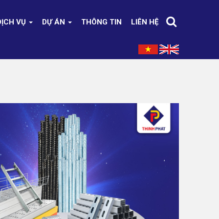
DỊCH VỤ
DỰ ÁN
THÔNG TIN
LIÊN HỆ