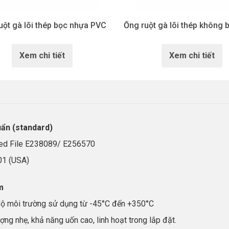
uột gà lõi thép bọc nhựa PVC
Ống ruột gà lõi thép không 
Xem chi tiết
Xem chi tiết
ẩn (standard)
ted File E238089/ E256570
01 (USA)
m
độ môi trường sử dụng từ -45°C đến +350°C
ợng nhẹ, khả năng uốn cao, linh hoạt trong lắp đặt.