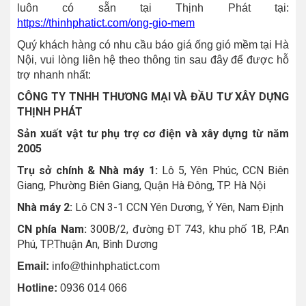
luôn có sẵn tại Thịnh Phát tại:
https://thinhphatict.com/ong-gio-mem
Quý khách hàng có nhu cầu báo giá ống gió mềm tại Hà
Nội, vui lòng liên hệ theo thông tin sau đây để được hỗ
trợ nhanh nhất:
CÔNG TY TNHH THƯƠNG MẠI VÀ ĐẦU TƯ XÂY DỰNG
THỊNH PHÁT
Sản xuất vật tư phụ trợ cơ điện và xây dựng từ năm
2005
Trụ sở chính & Nhà máy 1:
Lô 5, Yên Phúc, CCN Biên
Giang, Phường Biên Giang, Quận Hà Đông, TP. Hà Nội
Nhà máy 2:
Lô CN 3-1 CCN Yên Dương, Ý Yên, Nam Định
CN phía Nam:
300B/2, đường ĐT 743, khu phố 1B, P.An
Phú, TP.Thuận An, Bình Dương
Email:
info@thinhphatict.com
Hotline:
0936 014 066