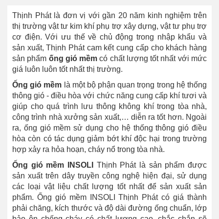
Thịnh Phát là đơn vị với gần 20 năm kinh nghiệm trên
thị trường vật tư kim khí phụ trợ xây dựng, vật tư phụ trợ
cơ điện. Với ưu thế về chủ động trong nhập khẩu và
sản xuất, Thịnh Phát cam kết cung cấp cho khách hàng
sản phẩm
ống gió mềm
có chất lượng tốt nhất với mức
giá luôn luôn tốt nhất thị trường.
Ống gió mềm
là một bộ phận quan trọng trong hệ thống
thông gió - điều hòa với chức năng cung cấp khí tươi và
giúp cho quá trình lưu thông không khí trong tòa nhà,
công trình nhà xưởng sản xuất,… diễn ra tốt hơn. Ngoài
ra, ống gió mềm sử dụng cho hệ thống thông gió điều
hòa còn có tác dụng giảm bớt khí độc hại trong trường
hợp xảy ra hỏa hoạn, cháy nổ trong tòa nhà.
Ống gió mềm INSOLI
Thịnh Phát là sản phẩm được
sản xuất trên dây truyền công nghệ hiện đại, sử dụng
các loại vật liệu chất lượng tốt nhất để sản xuất sản
phẩm. Ống gió mềm INSOLI Thịnh Phát có giá thành
phải chăng, kích thước và độ dài đường ống chuẩn, lớp
bảo ôn chống cháy có chất lượng cao, chắc chắn sẽ