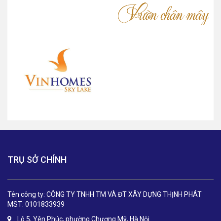
TRỤ SỞ CHÍNH
Tên công ty: CÔNG TY TNHH TM VÀ ĐT XÂY DỰNG THỊNH PHÁT
MST: 0101833939
Lô 5, Yên Phúc, phường Chương Mỹ, Hà Nội