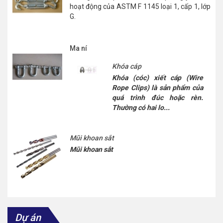
hoạt động của ASTM F 1145 loại 1, cấp 1, lớp
G.
Ma ní
Khóa cáp
Khóa (cóc) xiết cáp (Wire
Rope Clips) là sản phẩm của
quá trình đúc hoặc rèn.
Thường có hai lo...
Mũi khoan sắt
Mũi khoan sắt
Dự án