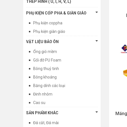
THÉP HÌNH ( U, I, H, V, L)
PHỤ KIỆN CỐP PHA & GIÀN GIÁO
Phụ kiện coppha
Phụ kiện giàn giáo
VẬT LIỆU BẢO ÔN
Ống gió mềm
Gối đỡ PU Foam
Bông thuỷ tinh
Bông khoáng
Băng dính các loại
Đinh nhôm
Cao su
SẢN PHẨM KHÁC
Máng 
Đá cắt, Đá mài