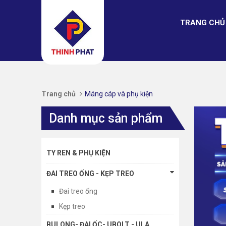
TRANG CHỦ
Trang chủ
Máng cáp và phụ kiện
Danh mục sản phẩm
TY REN & PHỤ KIỆN
ĐAI TREO ỐNG - KẸP TREO
Đai treo ống
Kẹp treo
BULONG- ĐAI ỐC- UBOLT - ULA