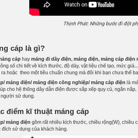
Thịnh Phát: Những bước đi đột ph
ng cáp là gì?
máng cáp
hay
máng đi dây điện, máng điện, máng cáp điện m
ng số chi tiết về kích thước, độ dày, vật liệu chế tạo, mức giá
 ra hoặc theo một tiêu chuẩn chung mà đôi khi bạn chưa thể ba
p/ máng điện/ máng điện công nghiệp/ máng cáp điện
là má
iúp cho hệ thống dây dẫn điện được sắp xếp quy củ, ngắn nắp,
 người sử dụng.
ặc điểm kĩ thuật máng cáp
p/ máng điện
gồm rất nhiều kích thước, chiều rộng(W), chiều cao
 đích sử dụng của khách hàng.