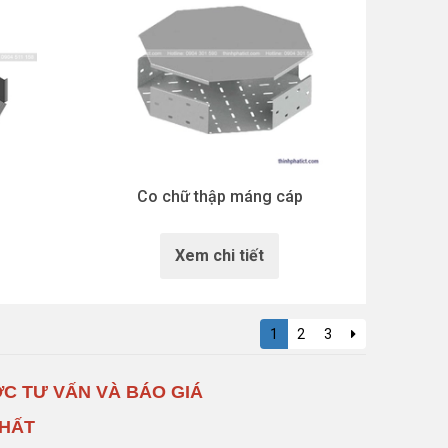
Co chữ thập máng cáp
Xem chi tiết
1
2
3
C TƯ VẤN VÀ BÁO GIÁ
NHẤT