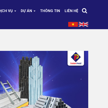
DỊCH VỤ
DỰ ÁN
THÔNG TIN
LIÊN HỆ