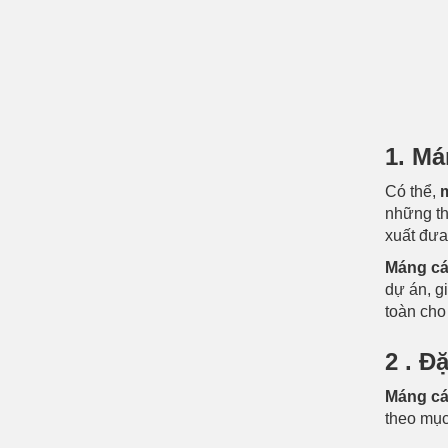
1. Má
Có thể,
những thô
xuất đưa
Máng cá
dự án, g
toàn cho
2 . Đ
Máng cá
theo mục