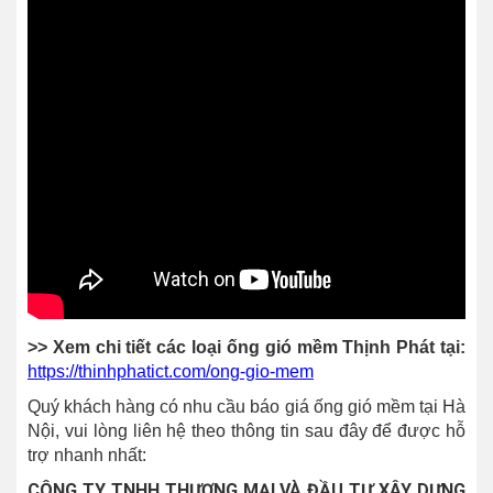
>> Xem chi tiết các loại ống gió mềm Thịnh Phát tại:
https://thinhphatict.com/ong-gio-mem
Quý khách hàng có nhu cầu báo giá ống gió mềm tại Hà
Nội, vui lòng liên hệ theo thông tin sau đây để được hỗ
trợ nhanh nhất:
CÔNG TY TNHH THƯƠNG MẠI VÀ ĐẦU TƯ XÂY DỰNG