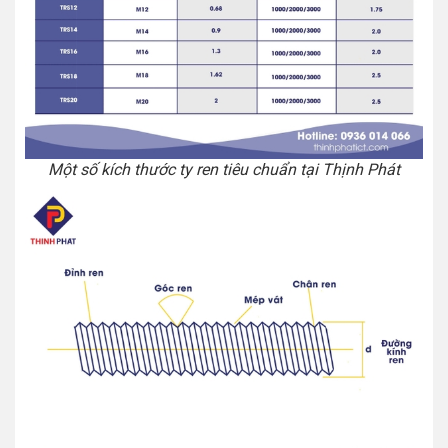
Một số kích thước ty ren tiêu chuẩn tại Thịnh Phát