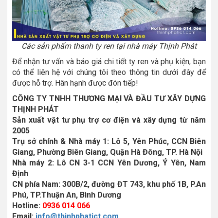
Các sản phẩm thanh ty ren tại nhà máy Thịnh Phát
Để nhận tư vấn và báo giá chi tiết ty ren và phụ kiện, bạn
có thể liên hệ với chúng tôi theo thông tin dưới đây để
được hỗ trợ. Hân hạnh được đón tiếp!
CÔNG TY TNHH THƯƠNG MẠI VÀ ĐẦU TƯ XÂY DỰNG
THỊNH PHÁT
Sản xuất vật tư phụ trợ cơ điện và xây dựng từ năm
2005
Trụ sở chính & Nhà máy 1: Lô 5, Yên Phúc, CCN Biên
Giang, Phường Biên Giang, Quận Hà Đông, TP. Hà Nội
Nhà máy 2: Lô CN 3-1 CCN Yên Dương, Ý Yên, Nam
Định
CN phía Nam: 300B/2, đường ĐT 743, khu phố 1B, P.An
Phú, TP.Thuận An, Bình Dương
Hotline:
0936 014 066
Email:
info@thinhphatict.com