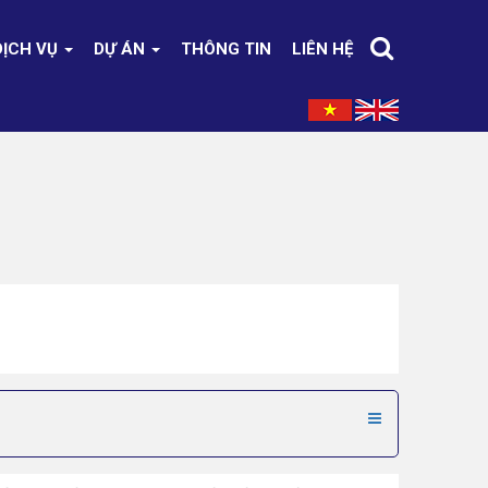
DỊCH VỤ
DỰ ÁN
THÔNG TIN
LIÊN HỆ