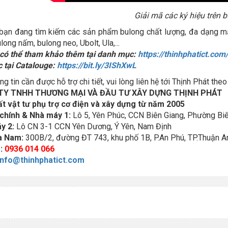
Giải mã các ký hiệu trên 
bạn đang tìm kiếm các sản phẩm bulong chất lượng, đa dạng mẫu
long nấm, bulong neo, Ubolt, Ula,...
 có thể tham khảo thêm tại danh mục:
https://thinhphatict.co
 tại Catalouge:
https://bit.ly/3IShXwL
g tin cần được hỗ trợ chi tiết, vui lòng liên hệ tới Thịnh Phát theo 
TY TNHH THƯƠNG MẠI VÀ ĐẦU TƯ XÂY DỰNG THỊNH PHÁT
t vật tư phụ trợ cơ điện và xây dựng từ năm 2005
 chính & Nhà máy 1:
Lô 5, Yên Phúc, CCN Biên Giang, Phường Biê
y 2:
Lô CN 3-1 CCN Yên Dương, Ý Yên, Nam Định
a Nam:
300B/2, đường ĐT 743, khu phố 1B, P.An Phú, TP.Thuận A
e:
0936 014 066
info@thinhphatict.com