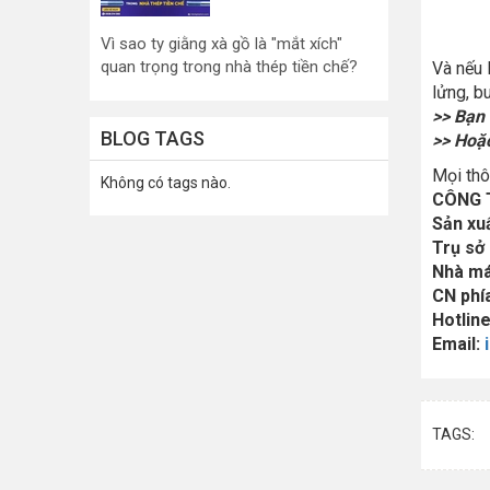
Vì sao ty giằng xà gồ là "mắt xích"
quan trọng trong nhà thép tiền chế?
Và nếu 
lửng, bu
>> Bạn
BLOG TAGS
>> Hoặc
Mọi thôn
Không có tags nào.
CÔNG 
Sản xuấ
Trụ sở
Nhà má
CN phí
Hotlin
Email:
TAGS: