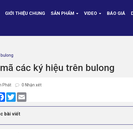
GIỚI THIỆU CHUNG
SẢN PHẨM
VIDEO
BÁO GIÁ
n bulong
 mã các ký hiệu trên bulong
h Phát
0 Nhận xét
are
Facebook
Twitter
Email
c bài viết