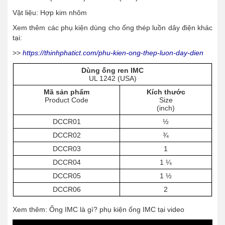
Vật liệu: Hợp kim nhôm
Xem thêm các phụ kiện dùng cho ống thép luồn dây điện khác
tại:
>>
https://thinhphatict.com/phu-kien-ong-thep-luon-day-dien
Dùng ống ren IMC
UL 1242 (USA)
Mã sản phẩm
Kích thước
Product Code
Size
(inch)
DCCR01
½
DCCR02
¾
DCCR03
1
DCCR04
1 ¼
DCCR05
1 ½
DCCR06
2
Xem thêm: Ống IMC là gì? phụ kiện ống IMC tại video