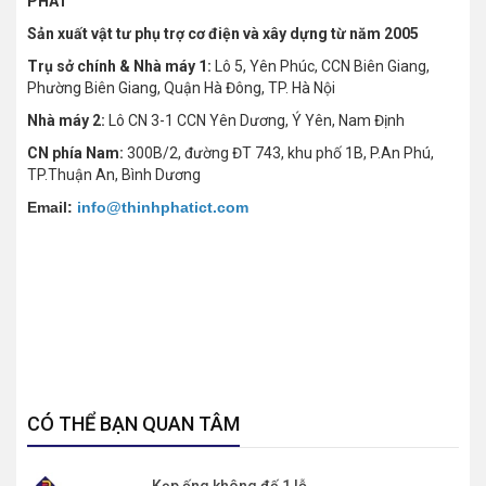
PHÁT
Sản xuất vật tư phụ trợ cơ điện và xây dựng từ năm 2005
Trụ sở chính & Nhà máy 1:
Lô 5, Yên Phúc, CCN Biên Giang,
Phường Biên Giang, Quận Hà Đông, TP. Hà Nội
Nhà máy 2:
Lô CN 3-1 CCN Yên Dương, Ý Yên, Nam Định
CN phía Nam:
300B/2, đường ĐT 743, khu phố 1B, P.An Phú,
TP.Thuận An, Bình Dương
Email:
info@thinhphatict.com
CÓ THỂ BẠN QUAN TÂM
Kẹp ống không đế 1 lỗ