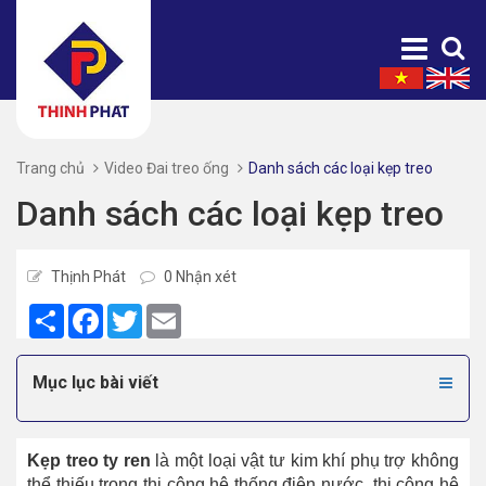
Trang chủ
Video Đai treo ống
Danh sách các loại kẹp treo
Danh sách các loại kẹp treo
Thịnh Phát
0 Nhận xét
Share
Facebook
Twitter
Email
Mục lục bài viết
Kẹp treo ty ren
là một loại vật tư kim khí phụ trợ không
thể thiếu trong thi công hệ thống điện nước, thi công hệ