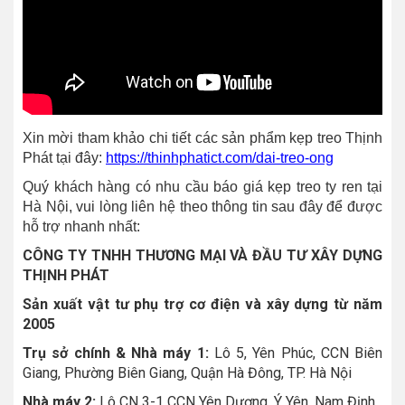
Xin mời tham khảo chi tiết các sản phẩm kẹp treo Thịnh
Phát tại đây:
https://thinhphatict.com/dai-treo-ong
Quý khách hàng có nhu cầu báo giá kẹp treo ty ren tại
Hà Nội, vui lòng liên hệ theo thông tin sau đây để được
hỗ trợ nhanh nhất:
CÔNG TY TNHH THƯƠNG MẠI VÀ ĐẦU TƯ XÂY DỰNG
THỊNH PHÁT
Sản xuất vật tư phụ trợ cơ điện và xây dựng từ năm
2005
Trụ sở chính & Nhà máy 1:
Lô 5, Yên Phúc, CCN Biên
Giang, Phường Biên Giang, Quận Hà Đông, TP. Hà Nội
Nhà máy 2:
Lô CN 3-1 CCN Yên Dương, Ý Yên, Nam Định