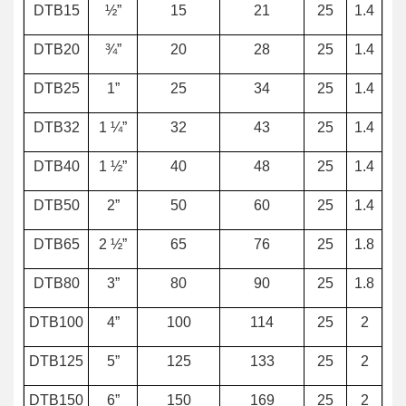
DTB15
½”
15
21
25
1.4
DTB20
¾”
20
28
25
1.4
DTB25
1”
25
34
25
1.4
DTB32
1 ¼”
32
43
25
1.4
DTB40
1 ½”
40
48
25
1.4
DTB50
2”
50
60
25
1.4
DTB65
2 ½”
65
76
25
1.8
DTB80
3”
80
90
25
1.8
DTB100
4”
100
114
25
2
DTB125
5”
125
133
25
2
DTB150
6”
150
169
25
2