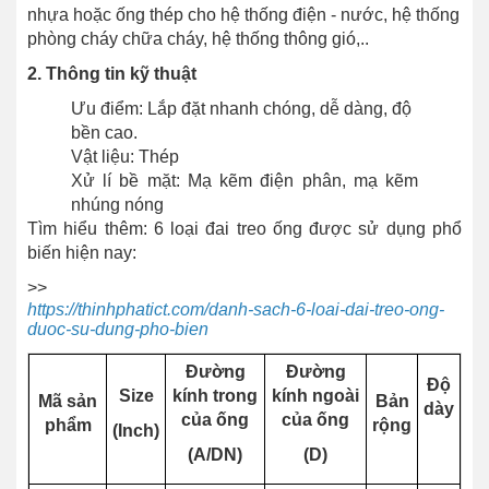
nhựa hoặc ống thép cho hệ thống điện - nước, hệ thống
phòng cháy chữa cháy, hệ thống thông gió,..
2. Thông tin kỹ thuật
Ưu điểm: Lắp đặt nhanh chóng, dễ dàng, độ
bền cao.
Vật liệu: Thép
Xử lí bề mặt: Mạ kẽm điện phân, mạ kẽm
nhúng nóng
Tìm hiểu thêm: 6 loại đai treo ống được sử dụng phổ
biến hiện nay:
>>
https://thinhphatict.com/danh-sach-6-loai-dai-treo-ong-
duoc-su-dung-pho-bien
Đường
Đường
Độ
Size
kính trong
kính ngoài
Mã sản
Bản
dày
của ống
của ống
phẩm
rộng
(Inch)
(A/DN)
(D)