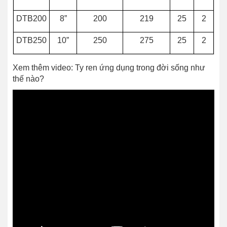
DTB200
8”
200
219
25
2
DTB250
10”
250
275
25
2
Xem thêm video: Ty ren ứng dụng trong đời sống như
thế nào?