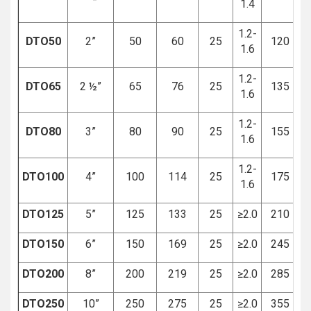
1.4
1.2-
DTO50
2”
50
60
25
120
1.6
1.2-
DTO65
2 ½”
65
76
25
135
1.6
1.2-
DTO80
3”
80
90
25
155
1.6
1.2-
DTO100
4”
100
114
25
175
1.6
DTO125
5”
125
133
25
≥2.0
210
DTO150
6”
150
169
25
≥2.0
245
DTO200
8”
200
219
25
≥2.0
285
DTO250
10”
250
275
25
≥2.0
355