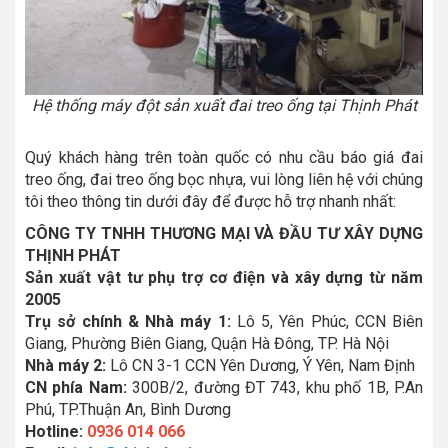
Hệ thống máy đột sản xuất đai treo ống tại Thịnh Phát
Quý khách hàng trên toàn quốc có nhu cầu báo giá đai
treo ống, đai treo ống bọc nhựa, vui lòng liên hệ với chúng
tôi theo thông tin dưới đây để được hỗ trợ nhanh nhất:
CÔNG TY TNHH THƯƠNG MẠI VÀ ĐẦU TƯ XÂY DỰNG
THỊNH PHÁT
Sản xuất vật tư phụ trợ cơ điện và xây dựng từ năm
2005
Trụ sở chính & Nhà máy 1:
Lô 5, Yên Phúc, CCN Biên
Giang, Phường Biên Giang, Quận Hà Đông, TP. Hà Nội
Nhà máy 2:
Lô CN 3-1 CCN Yên Dương, Ý Yên, Nam Định
CN phía Nam:
300B/2, đường ĐT 743, khu phố 1B, P.An
Phú, TP.Thuận An, Bình Dương
Hotline:
0936 014 066