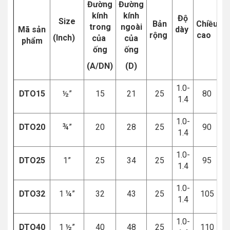
Đường
Đường
kính
kính
Độ
Size
Bản
Chiều
trong
ngoài
Mã sản
dày
rộng
cao
(Inch)
của
của
phẩm
ống
ống
(A/DN)
(D)
1.0-
DTO15
½”
15
21
25
80
1.4
1.0-
DTO20
¾”
20
28
25
90
1.4
1.0-
DTO25
1”
25
34
25
95
1.4
1.0-
DTO32
1 ¼”
32
43
25
105
1.4
1.0-
DTO40
1 ½”
40
48
25
110