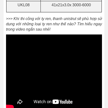
UKL08
41x21x3.0x 3000-6000
>>>
Khi thi công với ty ren, thanh unistrut sẽ phù hợp sử
dụng với những loại ty ren như thế nào? Tìm hiểu ngay
trong video ngắn sau nhé!