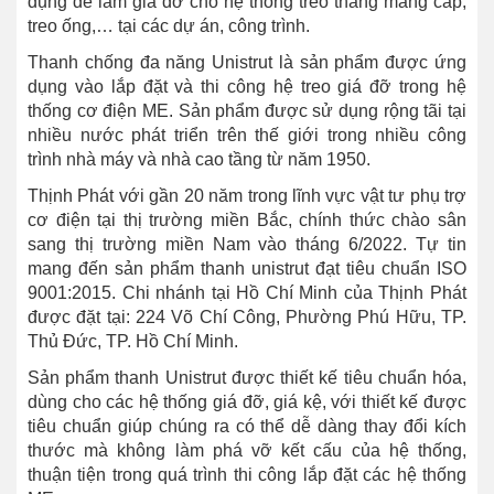
dụng để làm giá đỡ cho hệ thống treo thang máng cáp,
treo ống,… tại các dự án, công trình.
Thanh chống đa năng Unistrut là sản phẩm được ứng
dụng vào lắp đặt và thi công hệ treo giá đỡ trong hệ
thống cơ điện ME. Sản phẩm được sử dụng rộng tãi tại
nhiều nước phát triển trên thế giới trong nhiều công
trình nhà máy và nhà cao tầng từ năm 1950.
Thịnh Phát với gần 20 năm trong lĩnh vực vật tư phụ trợ
cơ điện tại thị trường miền Bắc, chính thức chào sân
sang thị trường miền Nam vào tháng 6/2022. Tự tin
mang đến sản phẩm thanh unistrut đạt tiêu chuẩn ISO
9001:2015. Chi nhánh tại Hồ Chí Minh của Thịnh Phát
được đặt tại: 224 Võ Chí Công, Phường Phú Hữu, TP.
Thủ Đức, TP. Hồ Chí Minh.
Sản phẩm thanh Unistrut được thiết kế tiêu chuẩn hóa,
dùng cho các hệ thống giá đỡ, giá kệ, với thiết kế được
tiêu chuẩn giúp chúng ra có thể dễ dàng thay đổi kích
thước mà không làm phá vỡ kết cấu của hệ thống,
thuận tiện trong quá trình thi công lắp đặt các hệ thống