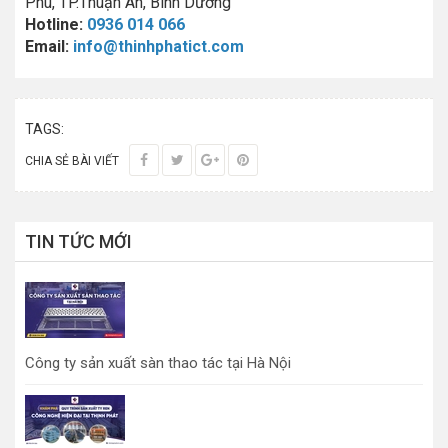
Phú, TP.Thuận An, Bình Dương
Hotline:
0936 014 066
Email:
info@thinhphatict.com
TAGS:
CHIA SẺ BÀI VIẾT
TIN TỨC MỚI
Công ty sản xuất sàn thao tác tại Hà Nội