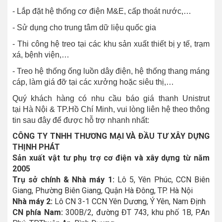
- Lắp đặt hệ thống cơ điện M&E, cấp thoát nước,…
- Sử dụng cho trung tâm dữ liệu quốc gia
- Thi công hệ treo tại các khu sản xuất thiết bị y tế, trạm
xá, bệnh viện,…
- Treo hệ thống ống luồn dây điện, hệ thống thang máng
cáp, làm giá đỡ tại các xưởng hoặc siêu thị,…
Quý khách hàng có nhu cầu báo giá thanh Unistrut
tại Hà Nội & TP.Hồ Chí Minh, vui lòng liên hệ theo thông
tin sau đây để được hỗ trợ nhanh nhất:
CÔNG TY TNHH THƯƠNG MẠI VÀ ĐẦU TƯ XÂY DỰNG
THỊNH PHÁT
Sản xuất vật tư phụ trợ cơ điện và xây dựng từ năm
2005
Trụ sở chính & Nhà máy 1:
Lô 5, Yên Phúc, CCN Biên
Giang, Phường Biên Giang, Quận Hà Đông, TP. Hà Nội
Nhà máy 2:
Lô CN 3-1 CCN Yên Dương, Ý Yên, Nam Định
CN phía Nam:
300B/2, đường ĐT 743, khu phố 1B, P.An