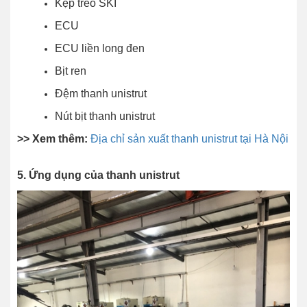
Kẹp treo SKI
ECU
ECU liền long đen
Bịt ren
Đệm thanh unistrut
Nút bịt thanh unistrut
>> Xem thêm:
Địa chỉ sản xuất thanh unistrut tại Hà Nội
5. Ứng dụng của thanh unistrut