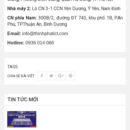
Nhà máy 2:
Lô CN 3-1 CCN Yên Dương, Ý Yên, Nam Định
CN phía Nam:
300B/2, đường ĐT 743, khu phố 1B, P.An
Phú, TP.Thuận An, Bình Dương
Email:
info@thinhphatict.com
Hotline:
0936 014 066
TAGS:
CHIA SẺ BÀI VIẾT
TIN TỨC MỚI