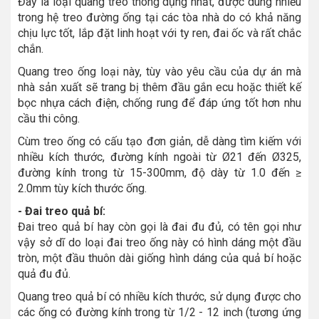
Đây là loại quang treo thông dụng nhất, được dùng nhiều
trong hệ treo đường ống tại các tòa nhà do có khả năng
chịu lực tốt, lắp đặt linh hoạt với ty ren, đai ốc và rất chắc
chắn.
Quang treo ống loại này, tùy vào yêu cầu của dự án mà
nhà sản xuất sẽ trang bị thêm đầu gắn ecu hoặc thiết kế
bọc nhựa cách điện, chống rung để đáp ứng tốt hơn nhu
cầu thi công.
Cùm treo ống có cấu tạo đơn giản, dễ dàng tìm kiếm với
nhiều kích thước, đường kính ngoài từ Ø21 đến Ø325,
đường kính trong từ 15-300mm, độ dày từ 1.0 đến ≥
2.0mm tùy kích thước ống.
- Đai treo quả bí:
Đai treo quả bí hay còn gọi là đai đu đủ, có tên gọi như
vậy sở dĩ do loại đai treo ống này có hình dáng một đầu
tròn, một đầu thuôn dài giống hình dáng của quả bí hoặc
quả đu đủ.
Quang treo quả bí có nhiều kích thước, sử dụng được cho
các ống có đường kính trong từ 1/2 - 12 inch (tương ứng