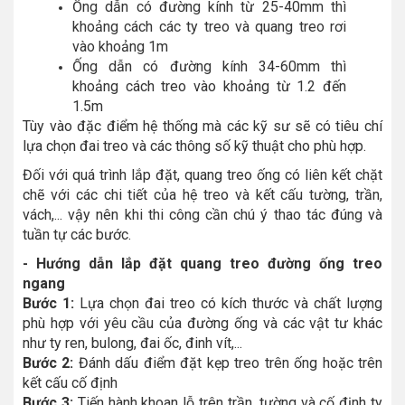
Ống dẫn có đường kính từ 25-40mm thì
khoảng cách các ty treo và quang treo rơi
vào khoảng 1m
Ống dẫn có đường kính 34-60mm thì
khoảng cách treo vào khoảng từ 1.2 đến
1.5m
Tùy vào đặc điểm hệ thống mà các kỹ sư sẽ có tiêu chí
lựa chọn đai treo và các thông số kỹ thuật cho phù hợp.
Đối với quá trình lắp đặt, quang treo ống có liên kết chặt
chẽ với các chi tiết của hệ treo và kết cấu tường, trần,
vách,... vậy nên khi thi công cần chú ý thao tác đúng và
tuần tự các bước.
- Hướng dẫn lắp đặt quang treo đường ống treo
ngang
Bước 1:
Lựa chọn đai treo có kích thước và chất lượng
phù hợp với yêu cầu của đường ống và các vật tư khác
như ty ren, bulong, đai ốc, đinh vít,...
Bước 2:
Đánh dấu điểm đặt kẹp treo trên ống hoặc trên
kết cấu cố định
Bước 3:
Tiến hành khoan lỗ trên trần, tường và cố định ty