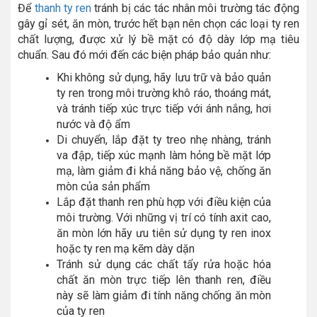
Để
thanh ty ren
tránh bị các tác nhân môi trường tác động
gây gỉ sét, ăn mòn, trước hết bạn nên chọn các loại ty ren
chất lượng, được xử lý bề mặt có độ dày lớp mạ tiêu
chuẩn. Sau đó mới đến các biện pháp bảo quản như:
Khi không sử dụng, hãy lưu trữ và bảo quản
ty ren trong môi trường khô ráo, thoáng mát,
và tránh tiếp xúc trực tiếp với ánh nắng, hơi
nước và độ ẩm
Di chuyển, lắp đặt ty treo nhẹ nhàng, tránh
va đập, tiếp xúc mạnh làm hỏng bề mặt lớp
mạ, làm giảm đi khả năng bảo vệ, chống ăn
mòn của sản phẩm
Lắp đặt thanh ren phù hợp với điều kiện của
môi trường. Với những vị trí có tính axit cao,
ăn mòn lớn hãy ưu tiên sử dụng ty ren inox
hoặc ty ren mạ kẽm dày dặn
Tránh sử dụng các chất tẩy rửa hoặc hóa
chất ăn mòn trực tiếp lên thanh ren, điều
này sẽ làm giảm đi tính năng chống ăn mòn
của ty ren