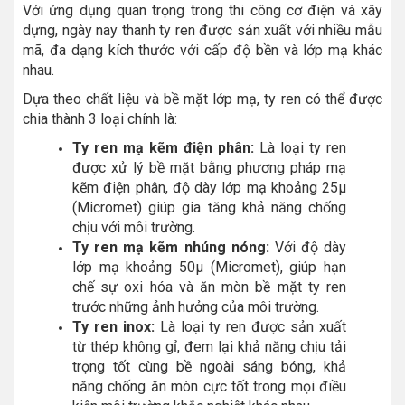
Với ứng dụng quan trọng trong thi công cơ điện và xây
dựng, ngày nay thanh ty ren được sản xuất với nhiều mẫu
mã, đa dạng kích thước với cấp độ bền và lớp mạ khác
nhau.
Dựa theo chất liệu và bề mặt lớp mạ, ty ren có thể được
chia thành 3 loại chính là:
Ty ren mạ kẽm điện phân:
Là loại ty ren
được xử lý bề mặt bằng phương pháp mạ
kẽm điện phân, độ dày lớp mạ khoảng 25µ
(Micromet) giúp gia tăng khả năng chống
chịu với môi trường.
Ty ren mạ kẽm nhúng nóng:
Với độ dày
lớp mạ khoảng 50µ (Micromet), giúp hạn
chế sự oxi hóa và ăn mòn bề mặt ty ren
trước những ảnh hưởng của môi trường.
Ty ren inox:
Là loại ty ren được sản xuất
từ thép không gỉ, đem lại khả năng chịu tải
trọng tốt cùng bề ngoài sáng bóng, khả
năng chống ăn mòn cực tốt trong mọi điều