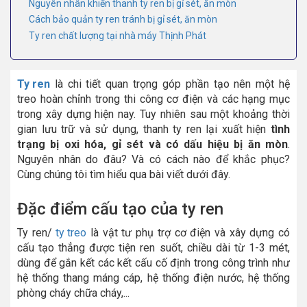
Nguyên nhân khiến thanh ty ren bị gỉ sét, ăn mòn
Cách bảo quản ty ren tránh bị gỉ sét, ăn mòn
Ty ren chất lượng tại nhà máy Thịnh Phát
Ty ren
là chi tiết quan trọng góp phần tạo nên một hệ
treo hoàn chỉnh trong thi công cơ điện và các hạng mục
trong xây dựng hiện nay. Tuy nhiên sau một khoảng thời
gian lưu trữ và sử dụng, thanh ty ren lại xuất hiện
tình
trạng bị oxi hóa, gỉ sét và có dấu hiệu bị ăn mòn
.
Nguyên nhân do đâu? Và có cách nào để khắc phục?
Cùng chúng tôi tìm hiểu qua bài viết dưới đây.
Đặc điểm cấu tạo của ty ren
Ty ren/
ty treo
là vật tư phụ trợ cơ điện và xây dựng có
cấu tạo thẳng được tiện ren suốt, chiều dài từ 1-3 mét,
dùng để gắn kết các kết cấu cố định trong công trình như
hệ thống thang máng cáp, hệ thống điện nước, hệ thống
phòng cháy chữa cháy,...