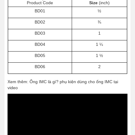
Product Code
Size
(inch)
BD01
½
BD02
¾
BD03
1
BD04
1 ¼
BD05
1 ½
BD06
2
Xem thêm: Ống IMC là gì? phụ kiện dùng cho ống IMC tại
video