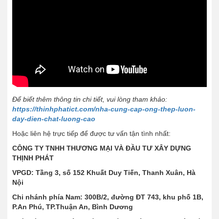
Để biết thêm thông tin chi tiết, vui lòng tham khảo:
https://thinhphatict.com/nha-cung-cap-ong-thep-luon-
day-dien-chat-luong-cao
Hoặc liên hệ trực tiếp để được tư vấn tận tình nhất:
CÔNG TY TNHH THƯƠNG MẠI VÀ ĐẦU TƯ XÂY DỰNG
THỊNH PHÁT
VPGD: Tầng 3, số 152 Khuất Duy Tiến, Thanh Xuân, Hà
Nội
Chi nhánh phía Nam: 300B/2, đường ĐT 743, khu phố 1B,
P.An Phú, TP.Thuận An, Bình Dương