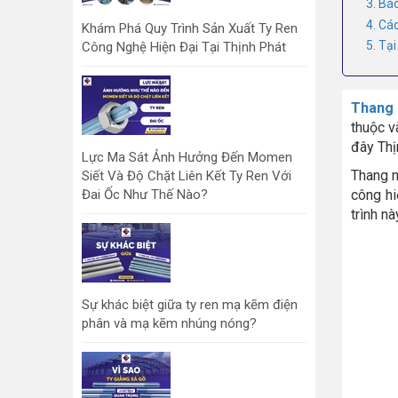
3. Bá
4. Cá
Khám Phá Quy Trình Sản Xuất Ty Ren
5. Tạ
Công Nghệ Hiện Đại Tại Thịnh Phát
Thang 
thuộc v
đây Thị
Lực Ma Sát Ảnh Hưởng Đến Momen
Thang m
Siết Và Độ Chặt Liên Kết Ty Ren Với
Đai Ốc Như Thế Nào?
công hi
trình n
Sự khác biệt giữa ty ren mạ kẽm điện
phân và mạ kẽm nhúng nóng?