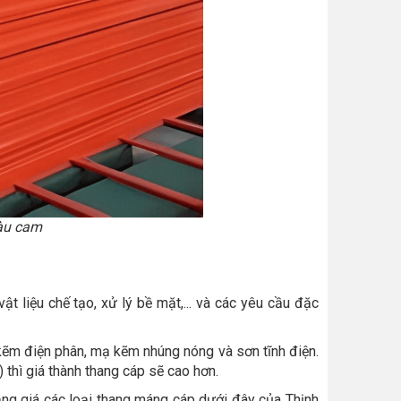
màu cam
t liệu chế tạo, xử lý bề mặt,... và các yêu cầu đặc
kẽm điện phân, mạ kẽm nhúng nóng và sơn tĩnh điện.
 thì giá thành thang cáp sẽ cao hơn.
ảng giá các loại thang máng cáp dưới đây của Thịnh