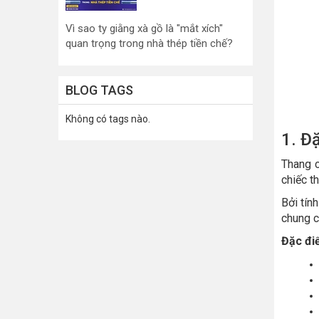
Vì sao ty giằng xà gồ là "mắt xích"
quan trọng trong nhà thép tiền chế?
BLOG TAGS
Không có tags nào.
1. Đ
Thang c
chiếc t
Bởi tính
chung cư
Đặc đi