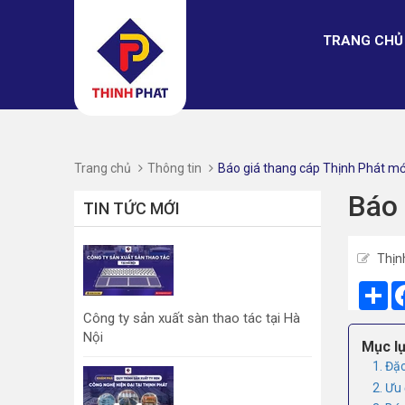
TRANG CHỦ
Trang chủ
Thông tin
Báo giá thang cáp Thịnh Phát mớ
Báo 
TIN TỨC MỚI
Thịn
Sh
Công ty sản xuất sàn thao tác tại Hà
Nội
Mục lụ
1. Đặ
2. Ưu