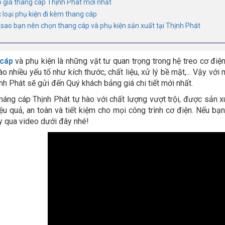
o giá thang cáp Thịnh Phát mới nhất
c loại phụ kiện đi kèm thang cáp
i sao bạn nên chọn thang cáp và phụ kiện sản xuất tại Thịnh Phát
cáp
và phụ kiện là những vật tư quan trọng trong hệ treo cơ điện
ào nhiều yếu tố như kích thước, chất liệu, xử lý bề mặt,... Vậy vớ
nh Phát sẽ gửi đến Quý khách bảng giá chi tiết mới nhất.
áng cáp Thịnh Phát tự hào với chất lượng vượt trội, được sản xuất
ệu quả, an toàn và tiết kiệm cho mọi công trình cơ điện. Nếu bạ
ày qua video dưới đây nhé!