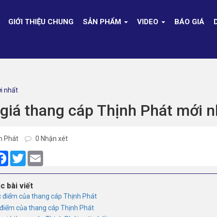
GIỚI THIỆU CHUNG
SẢN PHẨM
VIDEO
BÁO GIÁ
i nhất
giá thang cáp Thịnh Phát mới 
h Phát
0 Nhận xét
are
Facebook
Twitter
Email
c bài viết
c điểm của thang cáp Thịnh Phát
 điểm của thang cáp Thịnh Phát