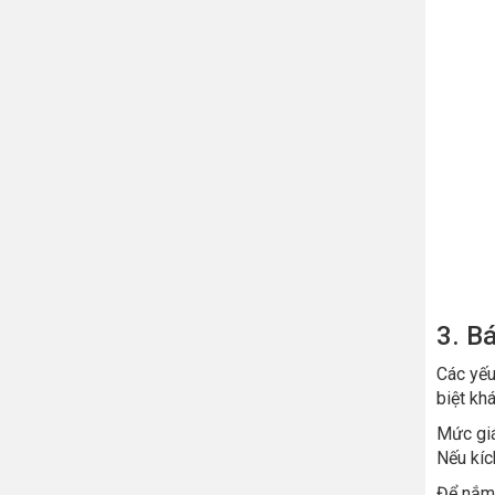
3. B
Các yếu
biệt kh
Mức giá
Nếu kíc
Để nắm 