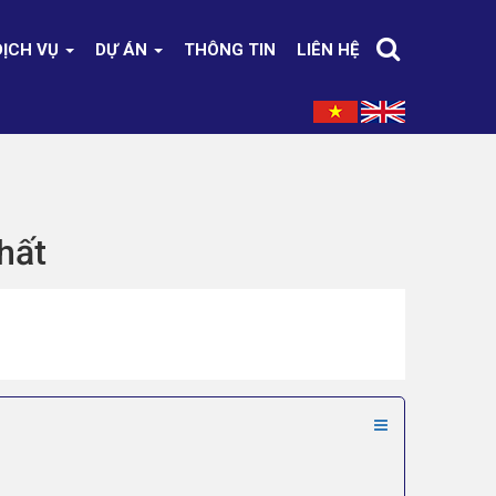
DỊCH VỤ
DỰ ÁN
THÔNG TIN
LIÊN HỆ
nhất