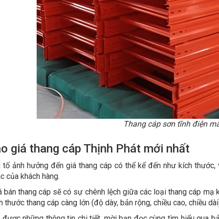
Thang cáp sơn tĩnh điện 
áo giá thang cáp Thịnh Phát mới nhất
 tố ảnh hưởng đến giá thang cáp có thể kể đến như kích thước, vậ
ác của khách hàng.
 bán thang cáp sẽ có sự chênh lệch giữa các loại thang cáp mạ 
h thước thang cáp càng lớn (độ dày, bản rộng, chiều cao, chiều dài)
được những thông tin chi tiết, mời bạn đọc cùng tìm hiểu qua b