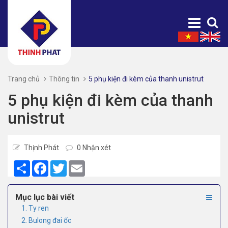
Trang chủ
Thông tin
5 phụ kiện đi kèm của thanh unistrut
5 phụ kiện đi kèm của thanh
unistrut
Thịnh Phát
0 Nhận xét
Share
Facebook
Twitter
Email
Mục lục bài viết
1. Ty ren
2. Bulong đai ốc