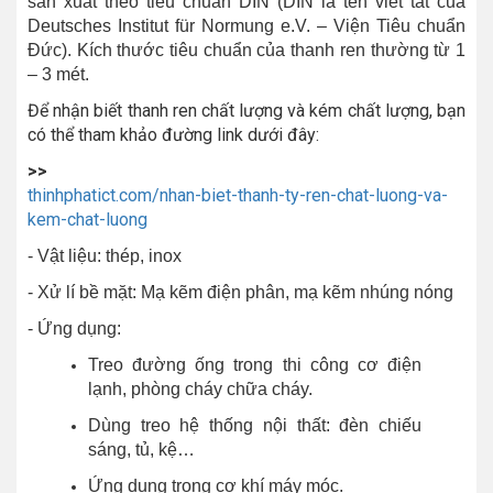
sản xuất theo tiêu chuẩn DIN (DIN là tên viết tắt của
Deutsches Institut für Normung e.V. – Viện Tiêu chuẩn
Đức). Kích thước tiêu chuẩn của thanh ren thường từ 1
– 3 mét.
Để nhận biết thanh ren chất lượng và kém chất lượng, bạn
có thể tham khảo đường link dưới đây:
>>
thinhphatict.com/nhan-biet-thanh-ty-ren-chat-luong-va-
kem-chat-luong
- Vật liệu: thép, inox
- Xử lí bề mặt: Mạ kẽm điện phân, mạ kẽm nhúng nóng
- Ứng dụng:
Treo đường ống trong thi công cơ điện
lạnh, phòng cháy chữa cháy.
Dùng treo hệ thống nội thất: đèn chiếu
sáng, tủ, kệ…
Ứng dụng trong cơ khí máy móc.