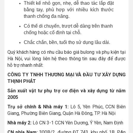
Thiết kế nhỏ gọn, nhẹ, dễ thao tác lắp đặt
bằng tay, phù hợp với nhiều kích thước
thanh chống đa năng.
Có thể di chuyển, trượt dễ dàng trên thanh
chống hoặc cố định tại chỗ.
Chắc chắn, bền, tuổi thọ sử dụng lâu dài.
Quý khách hàng có nhu cầu báo giá bulong và phụ kiện tại
Hà Nội, vui lòng liên hệ theo thông tin sau đây để được
hỗ trợ nhanh nhất:
CÔNG TY TNHH THƯƠNG MẠI VÀ ĐẦU TƯ XÂY DỰNG
THỊNH PHÁT
Sản xuất vật tư phụ trợ cơ điện và xây dựng từ năm
2005
Trụ sở chính & Nhà máy 1:
Lô 5, Yên Phúc, CCN Biên
Giang, Phường Biên Giang, Quận Hà Đông, TP. Hà Nội
Nhà máy 2:
Lô CN 3-1 CCN Yên Dương, Ý Yên, Nam Định
CN phía Nam:
300B/2, đường ĐT 743, khu phố 1B, P.An