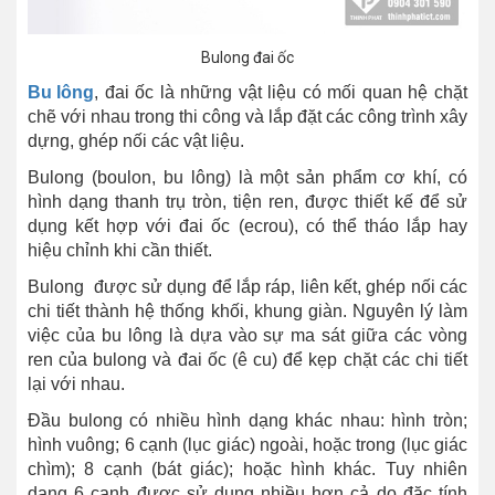
Bulong đai ốc
Bu lông
, đai ốc là những vật liệu có mối quan hệ chặt
chẽ với nhau trong thi công và lắp đặt các công trình xây
dựng, ghép nối các vật liệu.
Bulong (boulon, bu lông) là một sản phẩm cơ khí, có
hình dạng thanh trụ tròn, tiện ren, được thiết kế để sử
dụng kết hợp với đai ốc (ecrou), có thể tháo lắp hay
hiệu chỉnh khi cần thiết.
Bulong được sử dụng để lắp ráp, liên kết, ghép nối các
chi tiết thành hệ thống khối, khung giàn. Nguyên lý làm
việc của bu lông là dựa vào sự ma sát giữa các vòng
ren của bulong và đai ốc (ê cu) để kẹp chặt các chi tiết
lại với nhau.
Đầu bulong có nhiều hình dạng khác nhau: hình tròn;
hình vuông; 6 cạnh (lục giác) ngoài, hoặc trong (lục giác
chìm); 8 cạnh (bát giác); hoặc hình khác. Tuy nhiên
dạng 6 cạnh được sử dụng nhiều hơn cả do đặc tính