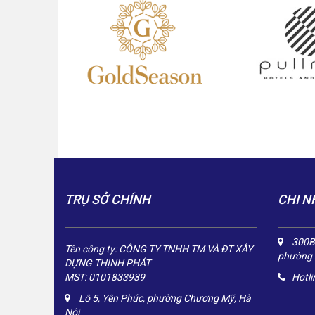
TRỤ SỞ CHÍNH
CHI N
300B/
Tên công ty: CÔNG TY TNHH TM VÀ ĐT XÂY
phường 
DỰNG THỊNH PHÁT
MST: 0101833939
Hotli
Lô 5, Yên Phúc, phường Chương Mỹ, Hà
Nội