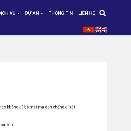
DỊCH VỤ
DỰ ÁN
THÔNG TIN
LIÊN HỆ
thép không gỉ, bề mặt mạ đen chống gỉ sét
nén lớn