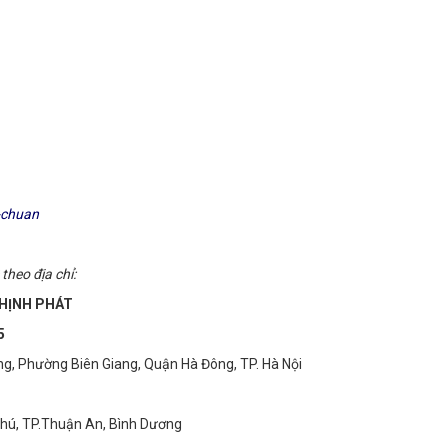
u-chuan
theo địa chỉ:
THỊNH PHÁT
5
ng, Phường Biên Giang, Quận Hà Đông, TP. Hà Nội
Phú, TP.Thuận An, Bình Dương