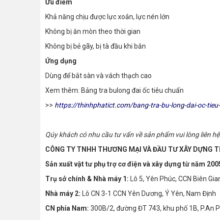
Ưu điểm
Khả năng chịu được lực xoắn, lực nén lớn
Không bị ăn mòn theo thời gian
Không bị bẻ gãy, bị tà đầu khi bắn
Ứng dụng
Dùng để bắt sàn và vách thạch cao
Xem thêm: Bảng tra bulong đai ốc tiêu chuẩn
>>
https://thinhphatict.com/bang-tra-bu-long-dai-oc-tie
Qúy khách có nhu cầu tư vấn về sản phẩm vui lòng liên hệ 
CÔNG TY TNHH THƯƠNG MẠI VÀ ĐẦU TƯ XÂY DỰNG 
Sản xuất vật tư phụ trợ cơ điện và xây dựng từ năm 200
Trụ sở chính & Nhà máy 1:
Lô 5, Yên Phúc, CCN Biên Gia
Nhà máy 2:
Lô CN 3-1 CCN Yên Dương, Ý Yên, Nam Định
CN phía Nam:
300B/2, đường ĐT 743, khu phố 1B, P.An 