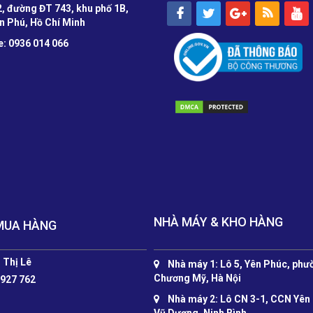
, đường ĐT 743, khu phố 1B,
n Phú, Hồ Chí Minh
e: 0936 014 066
NHÀ MÁY & KHO HÀNG
MUA HÀNG
 Thị Lê
Nhà máy 1: Lô 5, Yên Phúc, phư
Chương Mỹ, Hà Nội
 927 762
Nhà máy 2: Lô CN 3-1, CCN Yên
Vũ Dương, Ninh Bình