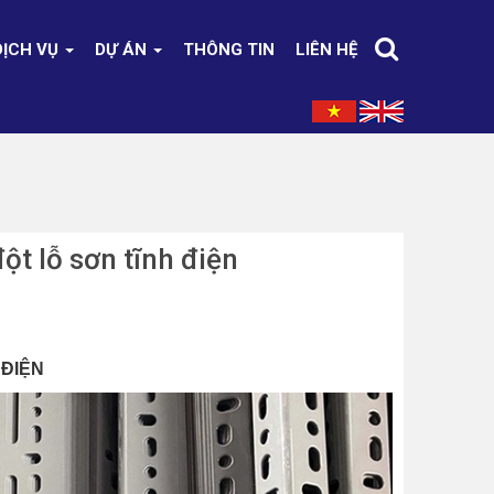
DỊCH VỤ
DỰ ÁN
THÔNG TIN
LIÊN HỆ
ột lỗ sơn tĩnh điện
 ĐIỆN