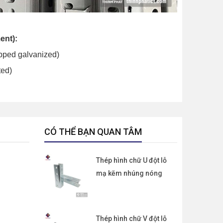
ent):
pped galvanized)
ted)
.
CÓ THỂ BẠN QUAN TÂM
Thép hình chữ U đột lỗ
mạ kẽm nhúng nóng
Thép hình chữ V đột lỗ