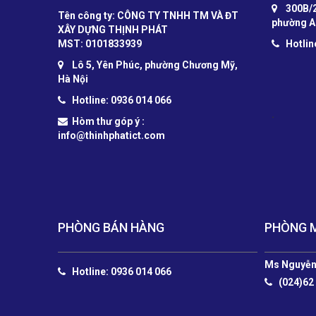
300B/2
Tên công ty: CÔNG TY TNHH TM VÀ ĐT
phường A
XÂY DỰNG THỊNH PHÁT
MST: 0101833939
Hotlin
Lô 5, Yên Phúc, phường Chương Mỹ,
Hà Nội
Hotline: 0936 014 066
.
Hòm thư góp ý :
info@thinhphatict.com
PHÒNG BÁN HÀNG
PHÒNG 
Ms Nguyễn
Hotline: 0936 014 066
(024)62