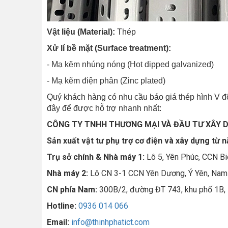
Vật liệu (Material):
Thép
Xử lí bề mặt (Surface treatment):
- Mạ kẽm nhúng nóng (Hot dipped galvanized)
- Mạ kẽm điện phân (Zinc plated)
Quý khách hàng có nhu cầu báo giá thép hình V đột 
đây để được hỗ trợ nhanh nhất:
CÔNG TY TNHH THƯƠNG MẠI VÀ ĐẦU TƯ XÂY 
Sản xuất vật tư phụ trợ cơ điện và xây dựng từ 
Trụ sở chính & Nhà máy 1:
Lô 5, Yên Phúc, CCN Bi
Nhà máy 2:
Lô CN 3-1 CCN Yên Dương, Ý Yên, Nam
CN phía Nam:
300B/2, đường ĐT 743, khu phố 1B, 
Hotline:
0936 014 066
Email:
info@thinhphatict.com