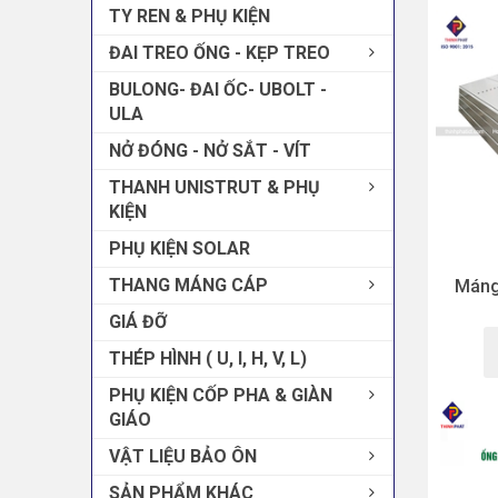
TY REN & PHỤ KIỆN
ĐAI TREO ỐNG - KẸP TREO
BULONG- ĐAI ỐC- UBOLT -
ULA
NỞ ĐÓNG - NỞ SẮT - VÍT
THANH UNISTRUT & PHỤ
KIỆN
PHỤ KIỆN SOLAR
THANG MÁNG CÁP
Máng 
GIÁ ĐỠ
THÉP HÌNH ( U, I, H, V, L)
PHỤ KIỆN CỐP PHA & GIÀN
GIÁO
VẬT LIỆU BẢO ÔN
SẢN PHẨM KHÁC