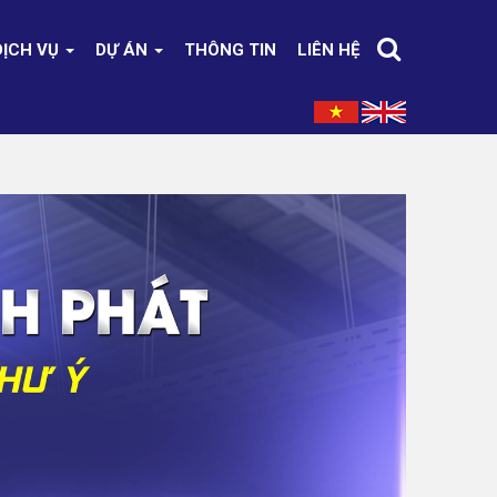
DỊCH VỤ
DỰ ÁN
THÔNG TIN
LIÊN HỆ