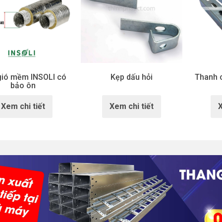
gió mềm INSOLI có
Kẹp dấu hỏi
Thanh 
bảo ôn
Xem chi tiết
Xem chi tiết
X