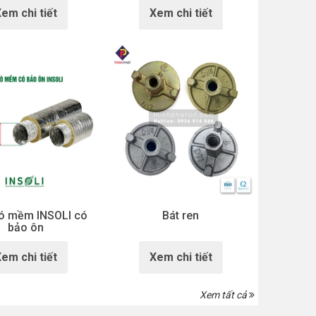
em chi tiết
Xem chi tiết
ó mềm INSOLI có
Bát ren
bảo ôn
em chi tiết
Xem chi tiết
Xem tất cả