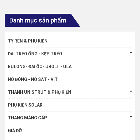
Danh mục sản phẩm
TY REN & PHỤ KIỆN
ĐAI TREO ỐNG - KẸP TREO
BULONG- ĐAI ỐC- UBOLT - ULA
NỞ ĐÓNG - NỞ SẮT - VÍT
THANH UNISTRUT & PHỤ KIỆN
PHỤ KIỆN SOLAR
THANG MÁNG CÁP
GIÁ ĐỠ