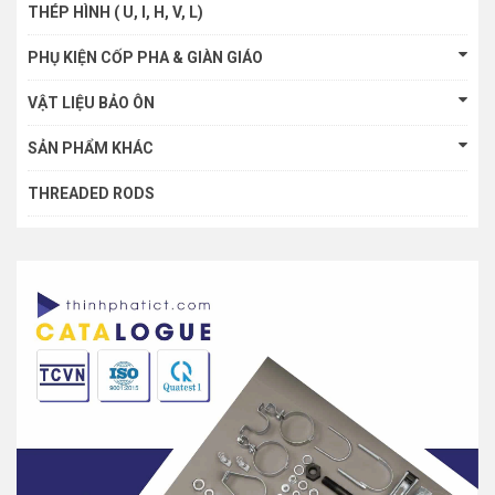
THÉP HÌNH ( U, I, H, V, L)
PHỤ KIỆN CỐP PHA & GIÀN GIÁO
VẬT LIỆU BẢO ÔN
SẢN PHẨM KHÁC
THREADED RODS