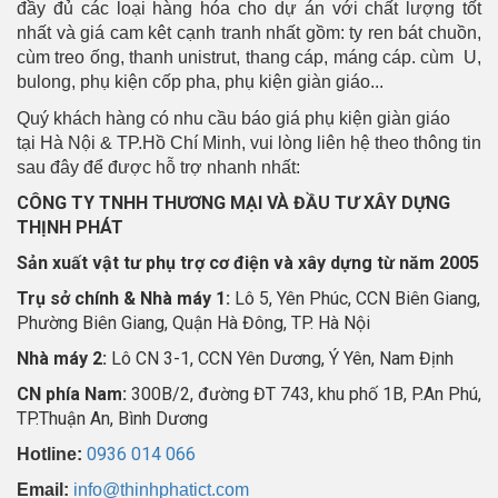
đầy đủ các loại hàng hóa cho dự án với chất lượng tốt
nhất và giá cam kêt cạnh tranh nhất gồm: ty ren bát chuồn,
cùm treo ống, thanh unistrut, thang cáp, máng cáp. cùm U,
bulong, phụ kiện cốp pha, phụ kiện giàn giáo...
Quý khách hàng có nhu cầu báo giá phụ kiện giàn giáo
tại Hà Nội & TP.Hồ Chí Minh, vui lòng liên hệ theo thông tin
sau đây để được hỗ trợ nhanh nhất:
CÔNG TY TNHH THƯƠNG MẠI VÀ ĐẦU TƯ XÂY DỰNG
THỊNH PHÁT
Sản xuất vật tư phụ trợ cơ điện và xây dựng từ năm 2005
Trụ sở chính & Nhà máy 1:
Lô 5, Yên Phúc, CCN Biên Giang,
Phường Biên Giang, Quận Hà Đông, TP. Hà Nội
Nhà máy 2:
Lô CN 3-1, CCN Yên Dương, Ý Yên, Nam Định
CN phía Nam:
300B/2, đường ĐT 743, khu phố 1B, P.An Phú,
TP.Thuận An, Bình Dương
0936 014 066
Hotline:
Email:
info@thinhphatict.com