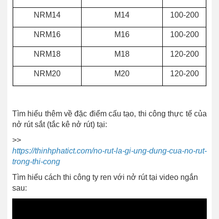
NRM14
M14
100-200
NRM16
M16
100-200
NRM18
M18
120-200
NRM20
M20
120-200
Tìm hiểu thêm về đặc điểm cấu tạo, thi công thực tế của
nở rút sắt (tắc kê nở rút) tại:
>>
https://thinhphatict.com/no-rut-la-gi-ung-dung-cua-no-rut-
trong-thi-cong
Tìm hiểu cách thi công ty ren với nở rút tại video ngắn
sau: