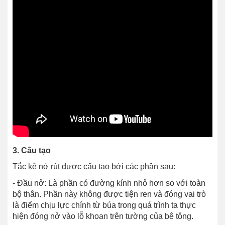
3. Cấu tạo
Tắc kê nở rút được cấu tạo bởi các phần sau:
- Đầu nở: Là phần có đường kính nhỏ hơn so với toàn
bộ thân. Phần này không được tiện ren và đóng vai trò
là điểm chịu lực chính từ búa trong quá trình ta thực
hiện đóng nở vào lỗ khoan trên tường của bê tông.