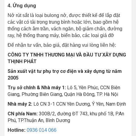
4. Ứng dụng
Nở rút sắt là loại bulong nở, được thiết kế để lắp đặt
các vật có tải trọng trung bình hoặc lớn, bao gồm hệ
thống cách âm trần, vách ngăn, bộ giảm chấn, đường
ray, hệ thống thang máy, biển bảo, các loại giá đỡ
Để nhận tư vấn, báo giá, đặt hàng vui lòng liên hệ:
CÔNG TY TNHH THƯƠNG MẠI VÀ ĐẦU TƯ XÂY DỰNG
THỊNH PHÁT
Sản xuất vật tư phụ trợ cơ điện và xây dựng từ năm
2005
Trụ sở chính & Nhà máy 1:
Lô 5, Yên Phúc, CCN Biên
Giang, Phường Biên Giang, Quận Hà Đông, TP. Hà Nội
Nhà máy 2:
Lô CN 3-1 CCN Yên Dương, Ý Yên, Nam Định
CN phía Nam:
300B/2, đường ĐT 743, khu phố 1B, P.An
Phú, TP.Thuận An, Bình Dương
Hotline:
0936 014 066