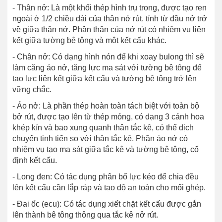
- Thân nở: Là một khối thép hình trụ trong, được tạo ren
ngoài ở 1/2 chiều dài của thân nở rút, tính từ đầu nở trở
về giữa thân nở. Phần thân của nở rút có nhiệm vụ liên
kết giữa tường bê tông và môt kết cấu khác.
- Chân nở: Có dạng hình nón để khi xoay bulong thì sẽ
làm căng áo nở, tăng lực ma sát với tường bê tông để
tạo lực liên kết giữa kết cấu và tường bê tông trở lên
vững chắc.
- Áo nở: Là phần thép hoàn toàn tách biệt với toàn bộ
bở rút, được tạo lên từ thép mỏng, có dạng 3 cánh hoa
khép kín và bao xung quanh thân tắc kê, có thể dịch
chuyển tịnh tiến so với thân tắc kê. Phần áo nở có
nhiệm vụ tạo ma sát giữa tắc kê và tường bê tông, cố
định kết cấu.
- Long đen: Có tác dụng phân bố lực kéo để chia đều
lên kết cấu cần lắp ráp và tạo độ an toàn cho mối ghép.
- Đai ốc (ecu): Có tác dụng xiết chặt kết cấu được gắn
lên thành bê tông thông qua tắc kê nở rút.