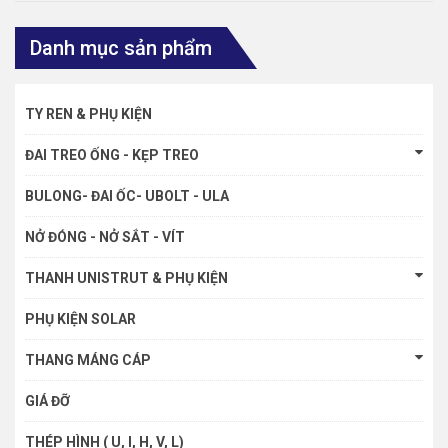
Danh mục sản phẩm
TY REN & PHỤ KIỆN
ĐAI TREO ỐNG - KẸP TREO
BULONG- ĐAI ỐC- UBOLT - ULA
NỞ ĐÓNG - NỞ SẮT - VÍT
THANH UNISTRUT & PHỤ KIỆN
PHỤ KIỆN SOLAR
THANG MÁNG CÁP
GIÁ ĐỠ
THÉP HÌNH ( U, I, H, V, L)