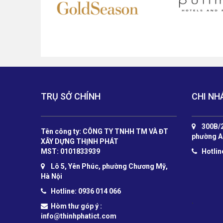
TRỤ SỞ CHÍNH
CHI NH
300B/2
Tên công ty: CÔNG TY TNHH TM VÀ ĐT
phường A
XÂY DỰNG THỊNH PHÁT
MST: 0101833939
Hotlin
Lô 5, Yên Phúc, phường Chương Mỹ,
Hà Nội
Hotline: 0936 014 066
.
Hòm thư góp ý :
info@thinhphatict.com