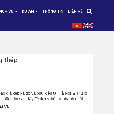
DỊCH VỤ
DỰ ÁN
THÔNG TIN
LIÊN HỆ
g thép
o giá kẹp xà gồ và phụ kiện tại Hà Nội & TP.Hồ
eo thông tin sau đây để được hỗ trợ nhanh nhất:
 VÀ...