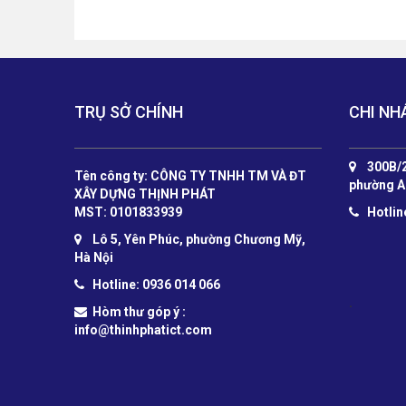
TRỤ SỞ CHÍNH
CHI NH
300B/2
Tên công ty: CÔNG TY TNHH TM VÀ ĐT
phường A
XÂY DỰNG THỊNH PHÁT
MST: 0101833939
Hotlin
Lô 5, Yên Phúc, phường Chương Mỹ,
Hà Nội
Hotline: 0936 014 066
.
Hòm thư góp ý :
info@thinhphatict.com