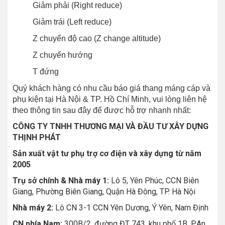
Giảm phải (Right reduce)
Giảm trái (Left reduce)
Z chuyển độ cao (Z change altitude)
Z chuyển hướng
T đứng
Quý khách hàng có nhu cầu báo giá thang máng cáp và
phụ kiện tại Hà Nội & TP. Hồ Chí Minh, vui lòng liên hệ
theo thông tin sau đây để được hỗ trợ nhanh nhất:
CÔNG TY TNHH THƯƠNG MẠI VÀ ĐẦU TƯ XÂY DỰNG
THỊNH PHÁT
Sản xuất vật tư phụ trợ cơ điện và xây dựng từ năm
2005
Trụ sở chính & Nhà máy 1:
Lô 5, Yên Phúc, CCN Biên
Giang, Phường Biên Giang, Quận Hà Đông, TP. Hà Nội
Nhà máy 2:
Lô CN 3-1 CCN Yên Dương, Ý Yên, Nam Định
CN phía Nam:
300B/2, đường ĐT 743, khu phố 1B, P.An