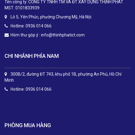
Tên công ty: CÔNG TY TNHH TM VÀ ĐT XÂY DỰNG THỊNH PHÁT
MST: 0101833939
Lô 5, Yên Phúc, phường Chương Mỹ, Hà Nội
Hotline: 0936 014 066
Hòm thư góp ý :
info@thinhphatict.com
CHI NHÁNH PHÍA NAM
300B/2, đường ĐT 743, khu phố 1B, phường An Phú, Hồ Chí
Minh
Hotline: 0936 014 066
.
PHÒNG MUA HÀNG