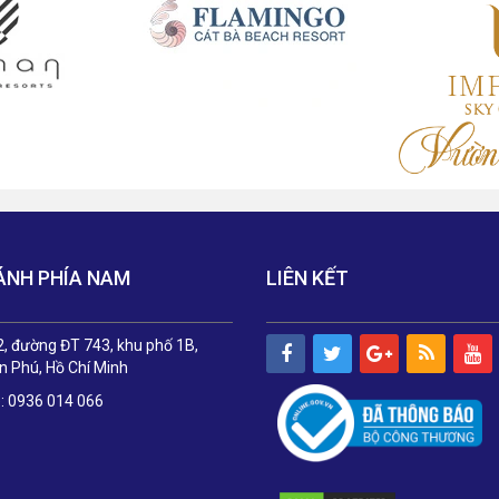
ÁNH PHÍA NAM
LIÊN KẾT
, đường ĐT 743, khu phố 1B,
 Phú, Hồ Chí Minh
e: 0936 014 066