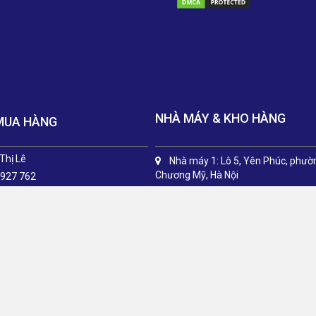
NHÀ MÁY & KHO HÀNG
MUA HÀNG
Thị Lê
Nhà máy 1: Lô 5, Yên Phúc, phườ
Chương Mỹ, Hà Nội
 927 762
Nhà máy 2: Lô CN 3-1, CCN Yên 
Dương, Ninh Bình
© Bản quyền thuộc về Thịnh Phát
|
Cung cấp bởi
Sapo