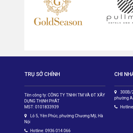
TRỤ SỞ CHÍNH
CHI NH
300B/2
Tên công ty: CÔNG TY TNHH TM VÀ ĐT XÂY
phường An
DỰNG THỊNH PHÁT
MST: 0101833939
Hotlin
Lô 5, Yên Phúc, phường Chương Mỹ, Hà
Nội
Hotline: 0936 014 066