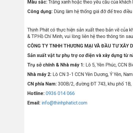
Màu sắc:
Trắng xanh hoặc theo yêu cầu của khách
Công dụng:
Dùng làm hệ thống giá đỡ để treo điều
Thịnh Phát có thực hiện sản xuất theo bản vẽ của k
& TP.Hồ Chí Minh, vui lòng liên hệ theo thông tin sa
CÔNG TY TNHH THƯƠNG MẠI VÀ ĐẦU TƯ XÂY 
Sản xuất vật tư phụ trợ cơ điện và xây dựng từ 
Trụ sở chính & Nhà máy 1:
Lô 5, Yên Phúc, CCN Bi
Nhà máy 2:
Lô CN 3-1 CCN Yên Dương, Ý Yên, Nam
CN phía Nam:
300B/2, đường ĐT 743, khu phố 1B, 
Hotline:
0936 014 066
Email:
info@thinhphatict.com