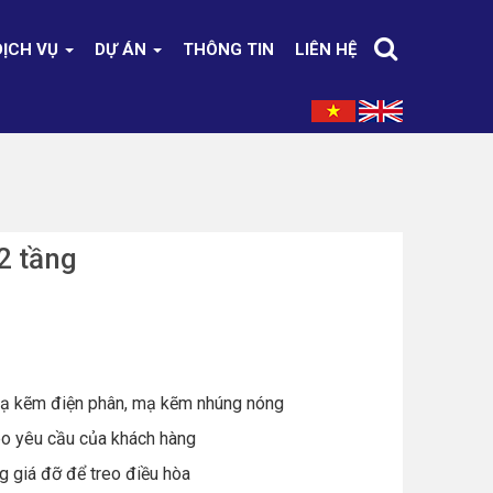
DỊCH VỤ
DỰ ÁN
THÔNG TIN
LIÊN HỆ
2 tầng
mạ kẽm điện phân, mạ kẽm nhúng nóng
eo yêu cầu của khách hàng
 giá đỡ để treo điều hòa