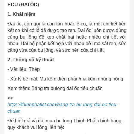
ECU (ĐAI ỐC)
1. Khái niệm
Đai ốc, còn gọi là con tán hoặc ê-cu, là một chi tiết liên
kết cơ khí có lỗ đã được tạo ren. Đai ốc luôn được dùng
cùng bu lông để kẹp chặt hai hoặc nhiều chi tiết với
nhau. Hai bộ phận kết hợp với nhau bởi ma sát ren, sức
căng vừa của bu lông, và sức nén của chi tiết.
2. Thông số kỹ thuật
- Vật liệu: Thép
- Xử lý bề mặt: Mạ kẽm điện phân/mạ kẽm nhúng nóng
Xem thêm: Bảng tra bulong đai ốc tiêu chuẩn
>>
https://thinhphatict.com/bang-tra-bu-long-dai-oc-tieu-
chuan
Để biết giá và đặt mua bu long Thịnh Phát chính hãng,
quý khách vui lòng liên hệ: