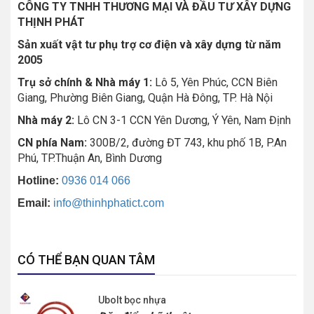
CÔNG TY TNHH THƯƠNG MẠI VÀ ĐẦU TƯ XÂY DỰNG
THỊNH PHÁT
Sản xuất vật tư phụ trợ cơ điện và xây dựng từ năm
2005
Trụ sở chính & Nhà máy 1:
Lô 5, Yên Phúc, CCN Biên
Giang, Phường Biên Giang, Quận Hà Đông, TP. Hà Nội
Nhà máy 2:
Lô CN 3-1 CCN Yên Dương, Ý Yên, Nam Định
CN phía Nam:
300B/2, đường ĐT 743, khu phố 1B, P.An
Phú, TP.Thuận An, Bình Dương
Hotline:
0936 014 066
Email:
info@thinhphatict.com
CÓ THỂ BẠN QUAN TÂM
Ubolt bọc nhựa