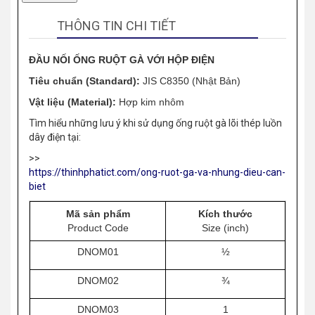
THÔNG TIN CHI TIẾT
ĐẦU NỐI ỐNG RUỘT GÀ VỚI HỘP ĐIỆN
Tiêu chuẩn (Standard):
JIS C8350 (Nhật Bản)
Vật liệu (Material):
Hợp kim nhôm
Tìm hiểu những lưu ý khi sử dụng ống ruột gà lõi thép luồn
dây điện tại:
>>
https://thinhphatict.com/ong-ruot-ga-va-nhung-dieu-can-
biet
Mã sản phẩm
Kích thước
Product Code
Size (inch)
DNOM01
½
DNOM02
¾
DNOM03
1