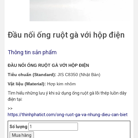
Đầu nối ống ruột gà với hộp điện
Thông tin sản phẩm
ĐẦU NỐI ỐNG RUỘT GÀ VỚI HỘP ĐIỆN
Tiêu chuẩn (Standard):
JIS C8350 (Nhật Bản)
Vật liệu (Material):
Hợp kim nhôm
Tìm hiểu những lưu ý khi sử dụng ống ruột gà lõi thép luồn dây
điện tại:
>>
https://thinhphatict.com/ong-ruot-ga-va-nhung-dieu-can-biet
Số lượng
Mua hàng