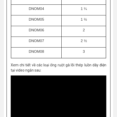
DNOM04
1 ¼
DNOM05
1 ½
DNOM06
2
DNOM07
2 ½
DNOM08
3
Xem chi tiết về các loại ống ruột gà lõi thép luồn dây điện
tại video ngắn sau: